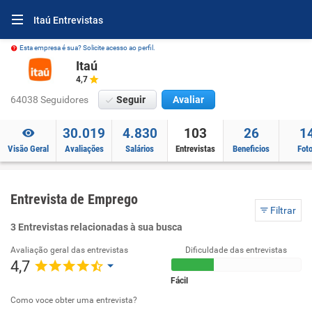
Itaú Entrevistas
Esta empresa é sua? Solicite acesso ao perfil.
Itaú
4,7
64038 Seguidores
Seguir
Avaliar
30.019
4.830
103
26
1
Visão Geral
Avaliações
Salários
Entrevistas
Beneficios
Fot
Entrevista de Emprego
Filtrar
3 Entrevistas relacionadas à sua busca
Avaliação geral das entrevistas
Dificuldade das entrevistas
4,7
Fácil
Como voce obter uma entrevista?