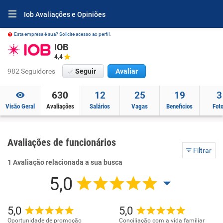
Iob Avaliações e Opiniões
Esta empresa é sua? Solicite acesso ao perfil.
IOB
4,4
982 Seguidores
Seguir
Avaliar
630
12
25
19
3
Visão Geral
Avaliações
Salários
Vagas
Beneficios
Fot
Avaliações de funcionários
Filtrar
1 Avaliação relacionada a sua busca
5,0
5,0
5,0
Oportunidade de promoção
Conciliação com a vida familiar