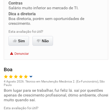
Contras
Salário muito inferior ao mercado de TI.
Benefícios
Dica a diretoria
Boa diretoria, porém sem oportunidades de
crescimento.
Não recomenda esta empresa
Esta avaliação foi útil?
Recomenda a diretoria
Sim
Não
Denunciar
Boa
4 Agosto 2026. Técnico em Manutenção Mecânica 2. (Ex-Funcionário), São
Paulo
Oportunidade de promoção
Bom lugar para se trabalhar, fui feliz lá. saí por questões
apenas de crescimento profissional, ótimo ambiente, chorei
muito quando saí.
Ambiente de trabalho
Esta avaliação foi útil?