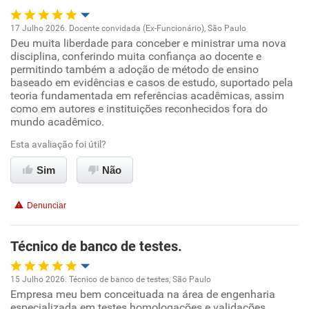
Recomenda esta empresa
17 Julho 2026. Docente convidada (Ex-Funcionário), São Paulo
Recomenda a diretoria
Deu muita liberdade para conceber e ministrar uma nova
Oportunidade de promoção
disciplina, conferindo muita confiança ao docente e
permitindo também a adoção de método de ensino
Ambiente de trabalho
baseado em evidências e casos de estudo, suportado pela
teoria fundamentada em referências acadêmicas, assim
como em autores e instituições reconhecidos fora do
Conciliação com a vida familiar
mundo acadêmico.
Esta avaliação foi útil?
Benefícios
Sim
Não
Recomenda esta empresa
Recomenda a diretoria
Denunciar
Técnico de banco de testes.
15 Julho 2026. Técnico de banco de testes, São Paulo
Empresa meu bem conceituada na área de engenharia
Oportunidade de promoção
especializada em testes homologações e validações.