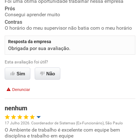
Foi uma ótima oportunidade trabalhar nessa empresa
Oportunidade de promoção
Prós
Consegui aprender muito
Ambiente de trabalho
Contras
O horário do meu supervisor não batia com o meu horário
Conciliação com a vida familiar
Resposta da empresa
Obrigada por sua avaliação.
Benefícios
Esta avaliação foi útil?
Recomenda esta empresa
Sim
Não
Denunciar
nenhum
17 Julho 2026. Coordenador de Sistemas (Ex-Funcionário), São Paulo
O Ambiente de trabalho é excelente com equipe bem
Oportunidade de promoção
disciplina e trabalho em equipe