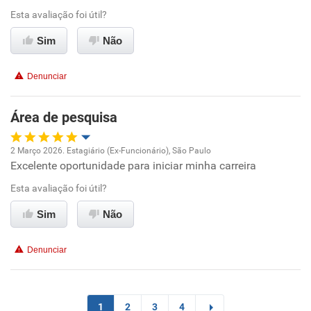
Esta avaliação foi útil?
Ambiente de trabalho
Sim
Não
Conciliação com a vida familiar
Denunciar
Benefícios
Área de pesquisa
Recomenda esta empresa
2 Março 2026. Estagiário (Ex-Funcionário), São Paulo
Recomenda a diretoria
Excelente oportunidade para iniciar minha carreira
Oportunidade de promoção
Esta avaliação foi útil?
Ambiente de trabalho
Sim
Não
Conciliação com a vida familiar
Denunciar
Benefícios
Recomenda esta empresa
1
2
3
4