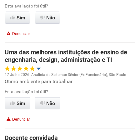
Ambiente de trabalho
Esta avaliação foi útil?
Sim
Não
Conciliação com a vida familiar
Denunciar
Benefícios
Uma das melhores instituições de ensino de
Recomenda esta empresa
engenharia, design, administração e TI
Não recomenda a diretoria
17 Julho 2026. Analista de Sistemas Sênior (Ex-Funcionário), São Paulo
Ótimo ambiente para trabalhar
Oportunidade de promoção
Esta avaliação foi útil?
Ambiente de trabalho
Sim
Não
Conciliação com a vida familiar
Denunciar
Benefícios
Docente convidada