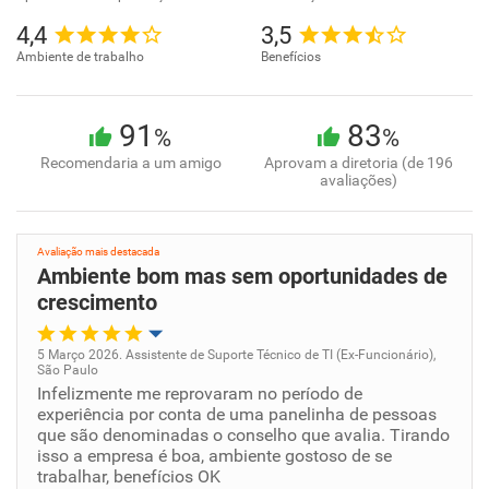
4,4
3,5
Ambiente de trabalho
Benefícios
91
83
%
%
Recomendaria a um amigo
Aprovam a diretoria (de 196
avaliações)
Avaliação mais destacada
Ambiente bom mas sem oportunidades de
crescimento
5 Março 2026. Assistente de Suporte Técnico de TI (Ex-Funcionário),
São Paulo
Oportunidade de promoção
Infelizmente me reprovaram no período de
experiência por conta de uma panelinha de pessoas
que são denominadas o conselho que avalia. Tirando
Ambiente de trabalho
isso a empresa é boa, ambiente gostoso de se
trabalhar, benefícios OK
Conciliação com a vida familiar