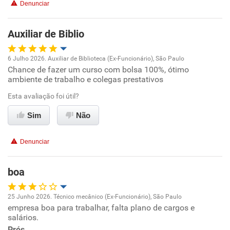
Denunciar
Benefícios
Auxiliar de Biblio
Não recomenda esta empresa
6 Julho 2026. Auxiliar de Biblioteca (Ex-Funcionário), São Paulo
Não recomenda a diretoria
Chance de fazer um curso com bolsa 100%, ótimo
Oportunidade de promoção
ambiente de trabalho e colegas prestativos
Ambiente de trabalho
Esta avaliação foi útil?
Sim
Não
Conciliação com a vida familiar
Denunciar
Benefícios
boa
Recomenda esta empresa
Recomenda a diretoria
25 Junho 2026. Técnico mecânico (Ex-Funcionário), São Paulo
empresa boa para trabalhar, falta plano de cargos e
Oportunidade de promoção
salários.
Prós