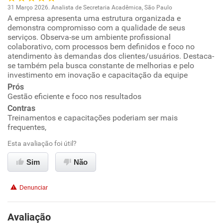
31 Março 2026. Analista de Secretaria Acadêmica, São Paulo
A empresa apresenta uma estrutura organizada e
Oportunidade de promoção
demonstra compromisso com a qualidade de seus
serviços. Observa-se um ambiente profissional
Ambiente de trabalho
colaborativo, com processos bem definidos e foco no
atendimento às demandas dos clientes/usuários. Destaca-
se também pela busca constante de melhorias e pelo
Conciliação com a vida familiar
investimento em inovação e capacitação da equipe
Prós
Benefícios
Gestão eficiente e foco nos resultados
Contras
Treinamentos e capacitações poderiam ser mais
Recomenda esta empresa
frequentes,
Recomenda a diretoria
Esta avaliação foi útil?
Sim
Não
Denunciar
Avaliação