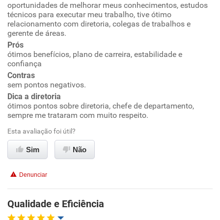
oportunidades de melhorar meus conhecimentos, estudos
Ambiente de trabalho
técnicos para executar meu trabalho, tive ótimo
relacionamento com diretoria, colegas de trabalhos e
gerente de áreas.
Conciliação com a vida familiar
Prós
ótimos benefícios, plano de carreira, estabilidade e
Benefícios
confiança
Contras
sem pontos negativos.
Recomenda esta empresa
Dica a diretoria
Recomenda a diretoria
ótimos pontos sobre diretoria, chefe de departamento,
sempre me trataram com muito respeito.
Esta avaliação foi útil?
Sim
Não
Denunciar
Qualidade e Eficiência