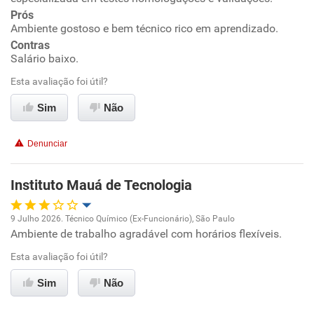
Prós
Ambiente de trabalho
Ambiente gostoso e bem técnico rico em aprendizado.
Contras
Conciliação com a vida familiar
Salário baixo.
Esta avaliação foi útil?
Benefícios
Sim
Não
Recomenda esta empresa
Denunciar
Recomenda a diretoria
Instituto Mauá de Tecnologia
9 Julho 2026. Técnico Químico (Ex-Funcionário), São Paulo
Ambiente de trabalho agradável com horários flexíveis.
Oportunidade de promoção
Esta avaliação foi útil?
Ambiente de trabalho
Sim
Não
Conciliação com a vida familiar