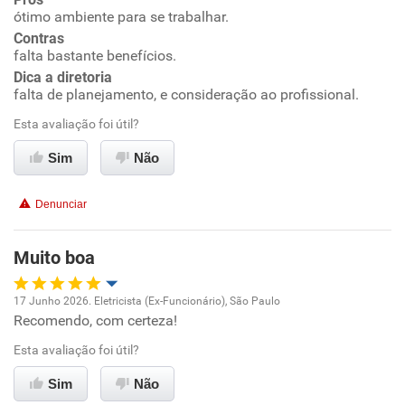
Ambiente de trabalho
ótimo ambiente para se trabalhar.
Contras
Conciliação com a vida familiar
falta bastante benefícios.
Dica a diretoria
falta de planejamento, e consideração ao profissional.
Benefícios
Esta avaliação foi útil?
Recomenda esta empresa
Sim
Não
Não recomenda a diretoria
Denunciar
Muito boa
17 Junho 2026. Eletricista (Ex-Funcionário), São Paulo
Recomendo, com certeza!
Oportunidade de promoção
Esta avaliação foi útil?
Ambiente de trabalho
Sim
Não