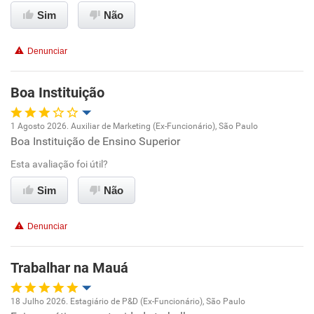
Conciliação com a vida familiar
Sim
Não
Benefícios
Denunciar
Recomenda esta empresa
Boa Instituição
Recomenda a diretoria
1 Agosto 2026. Auxiliar de Marketing (Ex-Funcionário), São Paulo
Boa Instituição de Ensino Superior
Oportunidade de promoção
Esta avaliação foi útil?
Ambiente de trabalho
Sim
Não
Conciliação com a vida familiar
Denunciar
Benefícios
Trabalhar na Mauá
Não recomenda esta empresa
18 Julho 2026. Estagiário de P&D (Ex-Funcionário), São Paulo
Não recomenda a diretoria