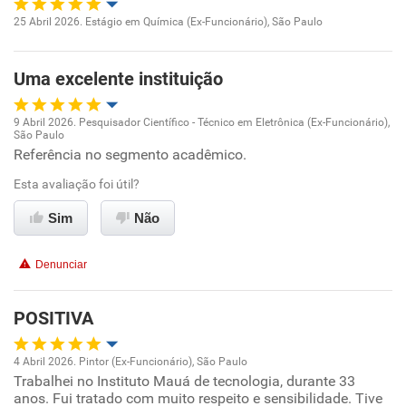
Ambiente de trabalho
25 Abril 2026. Estágio em Química (Ex-Funcionário), São Paulo
Oportunidade de promoção
Conciliação com a vida familiar
Uma excelente instituição
Ambiente de trabalho
Benefícios
9 Abril 2026. Pesquisador Científico - Técnico em Eletrônica (Ex-Funcionário),
Conciliação com a vida familiar
São Paulo
Oportunidade de promoção
Recomenda esta empresa
Referência no segmento acadêmico.
Recomenda a diretoria
Benefícios
Esta avaliação foi útil?
Ambiente de trabalho
Sim
Não
Recomenda esta empresa
Conciliação com a vida familiar
Denunciar
Benefícios
POSITIVA
Recomenda esta empresa
Recomenda a diretoria
4 Abril 2026. Pintor (Ex-Funcionário), São Paulo
Trabalhei no Instituto Mauá de tecnologia, durante 33
Oportunidade de promoção
anos. Fui tratado com muito respeito e sensibilidade. Tive