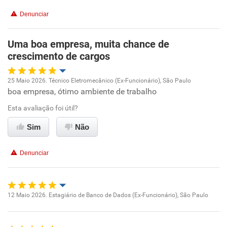
Conciliação com a vida familiar
Denunciar
Benefícios
Uma boa empresa, muita chance de
crescimento de cargos
Recomenda esta empresa
Recomenda a diretoria
25 Maio 2026. Técnico Eletromecânico (Ex-Funcionário), São Paulo
boa empresa, ótimo ambiente de trabalho
Oportunidade de promoção
Esta avaliação foi útil?
Ambiente de trabalho
Sim
Não
Conciliação com a vida familiar
Denunciar
Benefícios
Recomenda esta empresa
12 Maio 2026. Estagiário de Banco de Dados (Ex-Funcionário), São Paulo
Oportunidade de promoção
Recomenda a diretoria