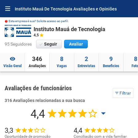
Instituto Mauá De Tecnologia Avaliações e Opiniões
Esta empresa é sua? Solicite acesso ao perfil.
Instituto Mauá de Tecnologia
4,5
95 Seguidores
Seguir
Avaliar
346
8
2
9
8
Visão Geral
Avaliações
Vagas
Entrevistas
Beneficios
Fot
Avaliações de funcionários
Filtrar
316 Avaliações relacionadas a sua busca
4,4
3,3
4,4
Oportunidade de promoção
Conciliação com a vida familiar