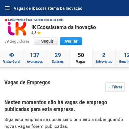
Vagas de Ik Ecossistema Da Inovação
Esta empresa é sua? Solicite acesso ao perfil.
iK Ecossistema da Inovação
4,2
89 Seguidores
Seguir
Avaliar
137
29
50
2
1
Visão Geral
Avaliações
Salários
Vagas
Entrevistas
Benefi
Vagas de Empregos
Filtrar
Nestes momentos não há vagas de emprego
publicadas para esta empresa.
Siga esta empresa se quiser ser o primeiro a saber quando
novas vagas forem publicadas.