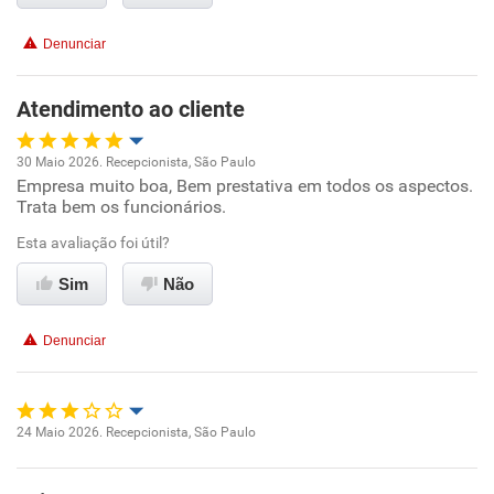
Conciliação com a vida familiar
Denunciar
Benefícios
Atendimento ao cliente
Recomenda esta empresa
30 Maio 2026. Recepcionista, São Paulo
Recomenda a diretoria
Empresa muito boa, Bem prestativa em todos os aspectos.
Oportunidade de promoção
Trata bem os funcionários.
Ambiente de trabalho
Esta avaliação foi útil?
Sim
Não
Conciliação com a vida familiar
Denunciar
Benefícios
Recomenda esta empresa
24 Maio 2026. Recepcionista, São Paulo
Recomenda a diretoria
Oportunidade de promoção