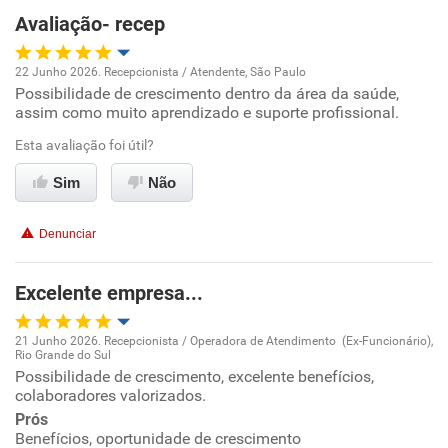
Avaliação- recep
Ambiente de trabalho
22 Junho 2026. Recepcionista / Atendente, São Paulo
Conciliação com a vida familiar
Possibilidade de crescimento dentro da área da saúde,
Oportunidade de promoção
assim como muito aprendizado e suporte profissional.
Benefícios
Ambiente de trabalho
Esta avaliação foi útil?
Sim
Não
Recomenda esta empresa
Conciliação com a vida familiar
Recomenda a diretoria
Denunciar
Benefícios
Excelente empresa...
Recomenda esta empresa
Recomenda a diretoria
21 Junho 2026. Recepcionista / Operadora de Atendimento (Ex-Funcionário),
Rio Grande do Sul
Oportunidade de promoção
Possibilidade de crescimento, excelente benefícios,
colaboradores valorizados.
Ambiente de trabalho
Prós
Benefícios, oportunidade de crescimento