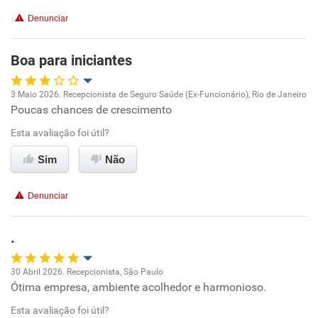
Conciliação com a vida familiar
Denunciar
Benefícios
Boa para iniciantes
Recomenda esta empresa
3 Maio 2026. Recepcionista de Seguro Saúde (Ex-Funcionário), Rio de Janeiro
Recomenda a diretoria
Poucas chances de crescimento
Oportunidade de promoção
Esta avaliação foi útil?
Ambiente de trabalho
Sim
Não
Conciliação com a vida familiar
Denunciar
Benefícios
.
Recomenda esta empresa
30 Abril 2026. Recepcionista, São Paulo
Não recomenda a diretoria
Ótima empresa, ambiente acolhedor e harmonioso.
Oportunidade de promoção
Esta avaliação foi útil?