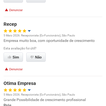
Conciliação com a vida familiar
Denunciar
Benefícios
Recep
Recomenda esta empresa
5 Maio 2026. Recepcionista (Ex-Funcionário), São Paulo
Recomenda a diretoria
Empresa muito boa, com oportunidade de crescimento
Oportunidade de promoção
Esta avaliação foi útil?
Ambiente de trabalho
Sim
Não
Conciliação com a vida familiar
Denunciar
Benefícios
Otima Empresa
Recomenda esta empresa
5 Maio 2026. Recepcionista (Ex-Funcionário), São Paulo
Recomenda a diretoria
Grande Possibilidade de crescimento profissional
Oportunidade de promoção
Prós