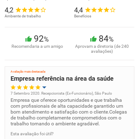
4,2
4,4
Ambiente de trabalho
Benefícios
92
84
%
%
Recomendaria a um amigo
Aprovam a diretoria (de 240
avaliações)
Avaliação mais destacada
Empresa referência na área da saúde
7 Setembro 2020. Recepcionista (Ex-Funcionário), São Paulo
Empresa que oferece oportunidades e que trabalha
Oportunidade de promoção
com profissionais de alta capacidade garantido um
bom atendimento e satisfação com o cliente.Colegas
Ambiente de trabalho
de trabalho completamente comprometidos com o
trabalho tornando o ambiente agradável.
Conciliação com a vida familiar
Esta avaliação foi útil?