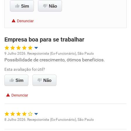
Sim
Não
Benefícios
Denunciar
Recomenda esta empresa
Empresa boa para se trabalhar
9 Julho 2026. Recepcionista (Ex-Funcionário), São Paulo
Possibilidade de crescimento, ótimos benefícios.
Oportunidade de promoção
Esta avaliação foi útil?
Ambiente de trabalho
Sim
Não
Conciliação com a vida familiar
Denunciar
Benefícios
Recomenda esta empresa
8 Julho 2026. Recepcionista (Ex-Funcionário), São Paulo
Oportunidade de promoção
Recomenda a diretoria