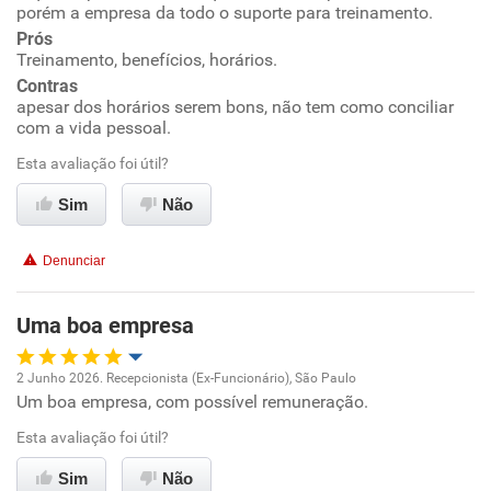
porém a empresa da todo o suporte para treinamento.
Ambiente de trabalho
Prós
Treinamento, benefícios, horários.
Conciliação com a vida familiar
Contras
apesar dos horários serem bons, não tem como conciliar
com a vida pessoal.
Benefícios
Esta avaliação foi útil?
Recomenda esta empresa
Sim
Não
Denunciar
Uma boa empresa
2 Junho 2026. Recepcionista (Ex-Funcionário), São Paulo
Um boa empresa, com possível remuneração.
Oportunidade de promoção
Esta avaliação foi útil?
Ambiente de trabalho
Sim
Não