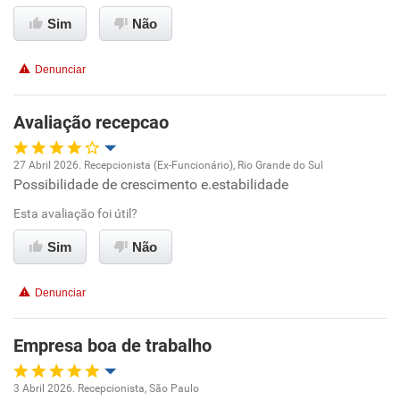
Ambiente de trabalho
Sim
Não
Conciliação com a vida familiar
Denunciar
Benefícios
Avaliação recepcao
Recomenda esta empresa
27 Abril 2026. Recepcionista (Ex-Funcionário), Rio Grande do Sul
Recomenda a diretoria
Possibilidade de crescimento e.estabilidade
Oportunidade de promoção
Esta avaliação foi útil?
Ambiente de trabalho
Sim
Não
Conciliação com a vida familiar
Denunciar
Benefícios
Empresa boa de trabalho
Recomenda esta empresa
3 Abril 2026. Recepcionista, São Paulo
Recomenda a diretoria