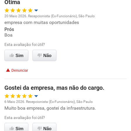
Otima
Ambiente de trabalho
20 Maio 2026. Recepcionista (Ex-Funcionário), São Paulo
Conciliação com a vida familiar
empresa com muitas oportunidades
Oportunidade de promoção
Prós
Benefícios
Boa
Ambiente de trabalho
Esta avaliação foi útil?
Não recomenda esta empresa
Conciliação com a vida familiar
Sim
Não
Não recomenda a diretoria
Benefícios
Denunciar
Recomenda esta empresa
Gostei da empresa, mas não do cargo.
Recomenda a diretoria
6 Maio 2026. Recepcionista (Ex-Funcionário), São Paulo
Muito boa empresa, gostei da infraestrutura.
Oportunidade de promoção
Esta avaliação foi útil?
Ambiente de trabalho
Sim
Não