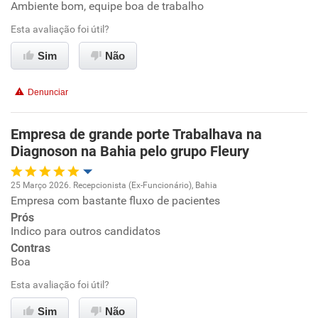
Ambiente bom, equipe boa de trabalho
Oportunidade de promoção
Esta avaliação foi útil?
Ambiente de trabalho
Sim
Não
Conciliação com a vida familiar
Denunciar
Benefícios
Empresa de grande porte Trabalhava na
Diagnoson na Bahia pelo grupo Fleury
Recomenda esta empresa
Não recomenda a diretoria
25 Março 2026. Recepcionista (Ex-Funcionário), Bahia
Empresa com bastante fluxo de pacientes
Oportunidade de promoção
Prós
Indico para outros candidatos
Ambiente de trabalho
Contras
Boa
Conciliação com a vida familiar
Esta avaliação foi útil?
Benefícios
Sim
Não