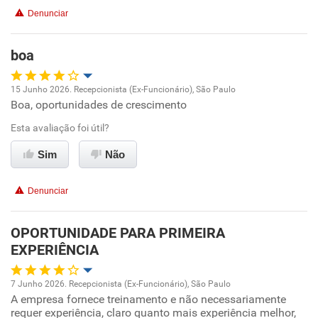
Denunciar
Benefícios
boa
Não recomenda esta empresa
15 Junho 2026. Recepcionista (Ex-Funcionário), São Paulo
Não recomenda a diretoria
Boa, oportunidades de crescimento
Oportunidade de promoção
Esta avaliação foi útil?
Ambiente de trabalho
Sim
Não
Conciliação com a vida familiar
Denunciar
Benefícios
OPORTUNIDADE PARA PRIMEIRA
EXPERIÊNCIA
Recomenda esta empresa
Recomenda a diretoria
7 Junho 2026. Recepcionista (Ex-Funcionário), São Paulo
A empresa fornece treinamento e não necessariamente
Oportunidade de promoção
requer experiência, claro quanto mais experiência melhor,