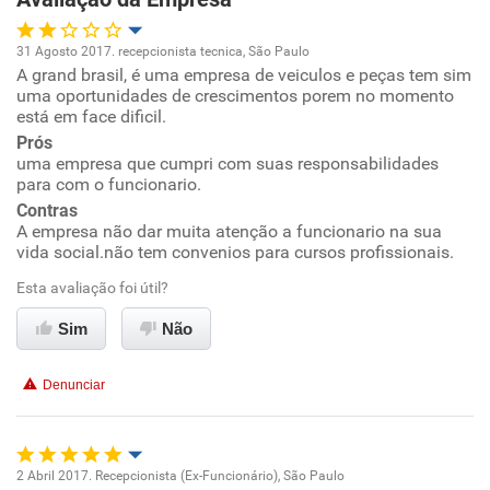
31 Agosto 2017. recepcionista tecnica, São Paulo
A grand brasil, é uma empresa de veiculos e peças tem sim
Oportunidade de promoção
uma oportunidades de crescimentos porem no momento
está em face dificil.
Ambiente de trabalho
Prós
uma empresa que cumpri com suas responsabilidades
para com o funcionario.
Conciliação com a vida familiar
Contras
A empresa não dar muita atenção a funcionario na sua
Benefícios
vida social.não tem convenios para cursos profissionais.
Esta avaliação foi útil?
Recomenda esta empresa
Sim
Não
Denunciar
2 Abril 2017. Recepcionista (Ex-Funcionário), São Paulo