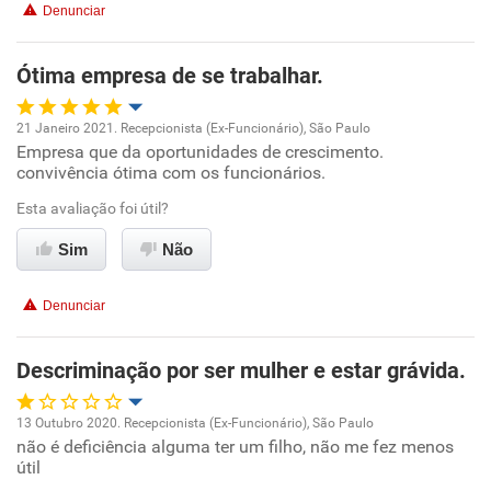
Denunciar
Benefícios
Ótima empresa de se trabalhar.
Recomenda esta empresa
Recomenda a diretoria
21 Janeiro 2021. Recepcionista (Ex-Funcionário), São Paulo
Empresa que da oportunidades de crescimento.
Oportunidade de promoção
convivência ótima com os funcionários.
Ambiente de trabalho
Esta avaliação foi útil?
Sim
Não
Conciliação com a vida familiar
Denunciar
Benefícios
Descriminação por ser mulher e estar grávida.
Recomenda esta empresa
13 Outubro 2020. Recepcionista (Ex-Funcionário), São Paulo
não é deficiência alguma ter um filho, não me fez menos
Oportunidade de promoção
útil