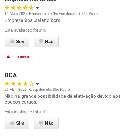
Recomenda esta empresa
Recomenda a diretoria
19 Maio 2025. Recepcionista (Ex-Funcionário), São Paulo
Empresa boa ,salário bom.
Oportunidade de promoção
Esta avaliação foi útil?
Ambiente de trabalho
Sim
Não
Conciliação com a vida familiar
Denunciar
Benefícios
BOA
Recomenda esta empresa
25 Abril 2023. Recepcionista, São Paulo
Não recomenda a diretoria
Não há grande possibilidade de efetivação devido aos
Oportunidade de promoção
poucos cargos.
Ambiente de trabalho
Esta avaliação foi útil?
Sim
Não
Conciliação com a vida familiar