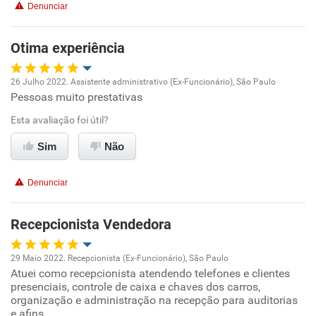
Denunciar
Benefícios
Otima experiência
Recomenda esta empresa
Recomenda a diretoria
26 Julho 2022. Assistente administrativo (Ex-Funcionário), São Paulo
Pessoas muito prestativas
Oportunidade de promoção
Esta avaliação foi útil?
Ambiente de trabalho
Sim
Não
Conciliação com a vida familiar
Denunciar
Benefícios
Recepcionista Vendedora
Recomenda esta empresa
29 Maio 2022. Recepcionista (Ex-Funcionário), São Paulo
Recomenda a diretoria
Atuei como recepcionista atendendo telefones e clientes
Oportunidade de promoção
presenciais, controle de caixa e chaves dos carros,
organização e administração na recepção para auditorias
Ambiente de trabalho
e afins