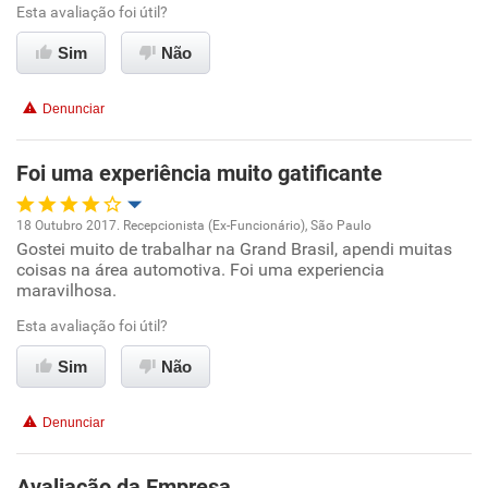
Ambiente de trabalho
Esta avaliação foi útil?
Sim
Não
Conciliação com a vida familiar
Denunciar
Benefícios
Foi uma experiência muito gatificante
Não recomenda esta empresa
Não recomenda a diretoria
18 Outubro 2017. Recepcionista (Ex-Funcionário), São Paulo
Gostei muito de trabalhar na Grand Brasil, apendi muitas
Oportunidade de promoção
coisas na área automotiva. Foi uma experiencia
maravilhosa.
Ambiente de trabalho
Esta avaliação foi útil?
Conciliação com a vida familiar
Sim
Não
Benefícios
Denunciar
Recomenda esta empresa
Avaliação da Empresa