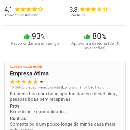
4,1
3,8
Ambiente de trabalho
Benefícios
93
80
%
%
Recomendaria a um amigo
Aprovam a diretoria (de 10
avaliações)
Avaliação mais destacada
Empresa ótima
15 Outubro 2025. Recepcionista (Ex-Funcionário), São Paulo
Empresa boa com boas oportunidades e benefícios ,
Oportunidade de promoção
pessoas boas bem receptivas.
Prós
Ambiente de trabalho
Benefícios e oportunidades
Contras
Conciliação com a vida familiar
Somente pq é um pouco longe da minha casa mais
vale a pena