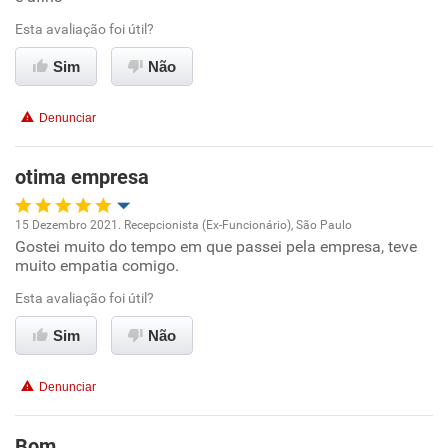
Esta avaliação foi útil?
Conciliação com a vida familiar
Sim
Não
Benefícios
Denunciar
Recomenda esta empresa
Recomenda a diretoria
otima empresa
15 Dezembro 2021. Recepcionista (Ex-Funcionário), São Paulo
Gostei muito do tempo em que passei pela empresa, teve
Oportunidade de promoção
muito empatia comigo.
Ambiente de trabalho
Esta avaliação foi útil?
Sim
Não
Conciliação com a vida familiar
Denunciar
Benefícios
Bom