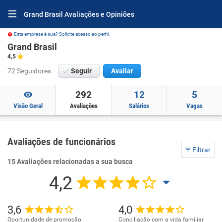
Grand Brasil Avaliações e Opiniões
Esta empresa é sua? Solicite acesso ao perfil.
Grand Brasil
4,5
72 Seguidores
Seguir
Avaliar
292
12
5
Visão Geral
Avaliações
Salários
Vagas
Avaliações de funcionários
Filtrar
15 Avaliações relacionadas a sua busca
4,2
3,6
4,0
Oportunidade de promoção
Conciliação com a vida familiar