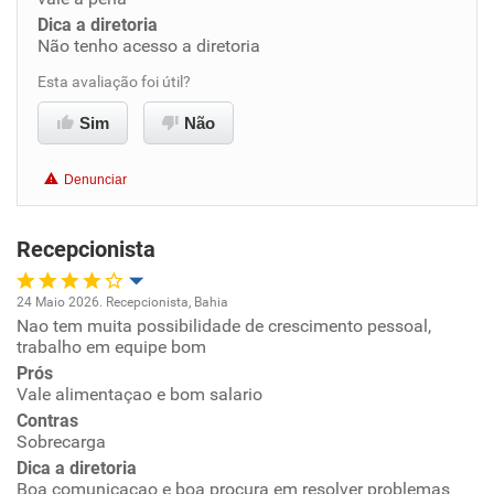
Dica a diretoria
Benefícios
Não tenho acesso a diretoria
Esta avaliação foi útil?
Recomenda esta empresa
Recomenda a diretoria
Sim
Não
Denunciar
Recepcionista
24 Maio 2026. Recepcionista, Bahia
Nao tem muita possibilidade de crescimento pessoal,
Oportunidade de promoção
trabalho em equipe bom
Prós
Ambiente de trabalho
Vale alimentaçao e bom salario
Contras
Conciliação com a vida familiar
Sobrecarga
Dica a diretoria
Boa comunicaçao e boa procura em resolver problemas
Benefícios