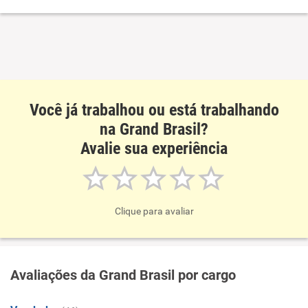
Oportunidade de promoção
Ambiente de trabalho
Conciliação com a vida familiar
Você já trabalhou ou está trabalhando
Benefícios
na Grand Brasil?
Avalie sua experiência
Recomenda esta empresa
Clique para avaliar
Avaliações da Grand Brasil por cargo