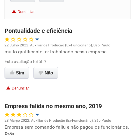
Benefícios
Denunciar
Não recomenda esta empresa
Pontualidade e eficiência
Não recomenda a diretoria
22 Julho 2022. Auxiliar de Produção (Ex-Funcionário), São Paulo
muito gratificante ter trabalhado nessa empresa
Oportunidade de promoção
Esta avaliação foi útil?
Ambiente de trabalho
Sim
Não
Conciliação com a vida familiar
Denunciar
Benefícios
Empresa falida no mesmo ano, 2019
Recomenda esta empresa
28 Março 2022. Auxiliar de Produção (Ex-Funcionário), São Paulo
Recomenda a diretoria
Empresa sem comando faliu e não pagou os funcionários.
Oportunidade de promoção
Prós