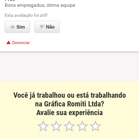
Bons empregados, ótima equipe
Ambiente de trabalho
Esta avaliação foi útil?
Conciliação com a vida familiar
Sim
Não
Benefícios
Denunciar
Não recomenda esta empresa
Não recomenda a diretoria
Você já trabalhou ou está trabalhando
na Gráfica Romiti Ltda?
Avalie sua experiência