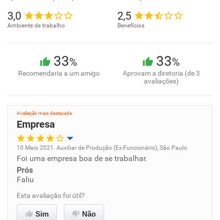
3,0
2,5
Ambiente de trabalho
Benefícios
33
33
%
%
Recomendaria a um amigo
Aprovam a diretoria (de 3
avaliações)
Avaliação mais destacada
Empresa
10 Maio 2021. Auxiliar de Produção (Ex-Funcionário), São Paulo
Foi uma empresa boa de se trabalhar.
Oportunidade de promoção
Prós
Faliu
Ambiente de trabalho
Esta avaliação foi útil?
Conciliação com a vida familiar
Sim
Não