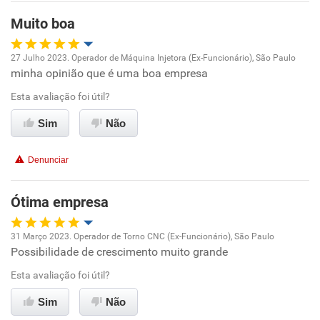
Benefícios
Muito boa
Recomenda esta empresa
27 Julho 2023. Operador de Máquina Injetora (Ex-Funcionário), São Paulo
Recomenda a diretoria
minha opinião que é uma boa empresa
Oportunidade de promoção
Esta avaliação foi útil?
Ambiente de trabalho
Sim
Não
Conciliação com a vida familiar
Denunciar
Benefícios
Ótima empresa
Recomenda esta empresa
31 Março 2023. Operador de Torno CNC (Ex-Funcionário), São Paulo
Recomenda a diretoria
Possibilidade de crescimento muito grande
Oportunidade de promoção
Esta avaliação foi útil?
Ambiente de trabalho
Sim
Não