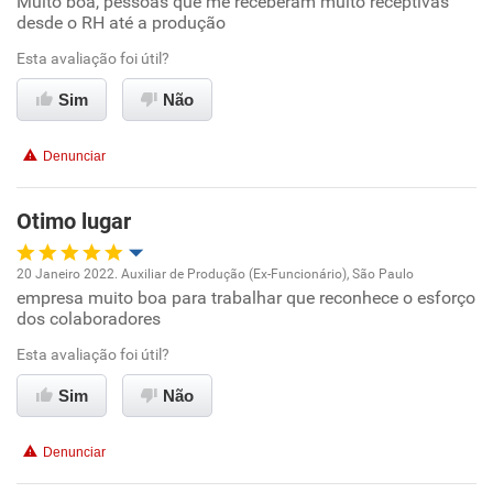
Muito boa, pessoas que me receberam muito receptivas
Oportunidade de promoção
desde o RH até a produção
Ambiente de trabalho
Esta avaliação foi útil?
Sim
Não
Conciliação com a vida familiar
Denunciar
Benefícios
Otimo lugar
Recomenda esta empresa
Recomenda a diretoria
20 Janeiro 2022. Auxiliar de Produção (Ex-Funcionário), São Paulo
empresa muito boa para trabalhar que reconhece o esforço
Oportunidade de promoção
dos colaboradores
Ambiente de trabalho
Esta avaliação foi útil?
Sim
Não
Conciliação com a vida familiar
Denunciar
Benefícios