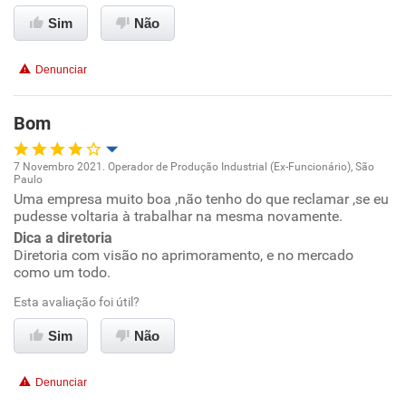
Ambiente de trabalho
Sim
Não
Conciliação com a vida familiar
Denunciar
Benefícios
Bom
Recomenda esta empresa
7 Novembro 2021. Operador de Produção Industrial (Ex-Funcionário), São
Recomenda a diretoria
Paulo
Oportunidade de promoção
Uma empresa muito boa ,não tenho do que reclamar ,se eu
pudesse voltaria à trabalhar na mesma novamente.
Ambiente de trabalho
Dica a diretoria
Diretoria com visão no aprimoramento, e no mercado
como um todo.
Conciliação com a vida familiar
Esta avaliação foi útil?
Benefícios
Sim
Não
Recomenda esta empresa
Denunciar
Recomenda a diretoria