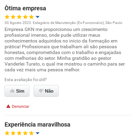
Òtima empresa
Recomenda esta empresa
Recomenda a diretoria
30 Agosto 2023. Estagiário de Manutenção (Ex-Funcionário), São Paulo
Empresa GKN me proporcionou um crescimento
Oportunidade de promoção
profissional imenso, onde pude utilizar meus
conhecimentos adquiridos no inicio da formação em
Ambiente de trabalho
prática! Profissionais que trabalham ali são pessoas
honestas, comprometidas com o trabalho e engajadas
com melhorias do setor. Minha gratidão ao gestor
Conciliação com a vida familiar
Vanderlei Turato, o qual me mostrou o caminho para ser
cada vez mais uma pessoa melhor.
Benefícios
Esta avaliação foi útil?
Sim
Recomenda esta empresa
Não
Recomenda a diretoria
Denunciar
Experiência maravilhosa