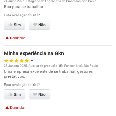
24 Julho 2025. Estagiário de Engenharia de Processos, São Paulo
Boa para se trabalhar
Oportunidade de promoção
Esta avaliação foi útil?
Ambiente de trabalho
Sim
Não
Conciliação com a vida familiar
Denunciar
Benefícios
Minha experiência na Gkn
Recomenda esta empresa
28 Janeiro 2025. Auxiliar de produção (Ex-Funcionário), São Paulo
Recomenda a diretoria
Uma empresa excelente de se trabalhar, gestores
Oportunidade de promoção
prestativos.
Ambiente de trabalho
Esta avaliação foi útil?
Sim
Não
Conciliação com a vida familiar
Denunciar
Benefícios