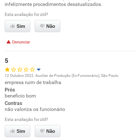
infelizmente procedimentos desatualizados.
Ambiente de trabalho
Esta avaliação foi útil?
Sim
Não
Conciliação com a vida familiar
Denunciar
Benefícios
5
Recomenda esta empresa
12 Outubro 2022. Auxiliar de Produção (Ex-Funcionário), São Paulo
empresa ruim de trabalha
Oportunidade de promoção
Prós
beneficio bom
Ambiente de trabalho
Contras
não valoriza os funcionário
Conciliação com a vida familiar
Esta avaliação foi útil?
Benefícios
Sim
Não