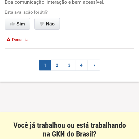
Boa comunicação, interação e bem acessível.
Esta avaliação foi útil?
Recomenda esta empresa
Sim
Não
Recomenda a diretoria
Denunciar
1
2
3
4
Você já trabalhou ou está trabalhando
na GKN do Brasil?