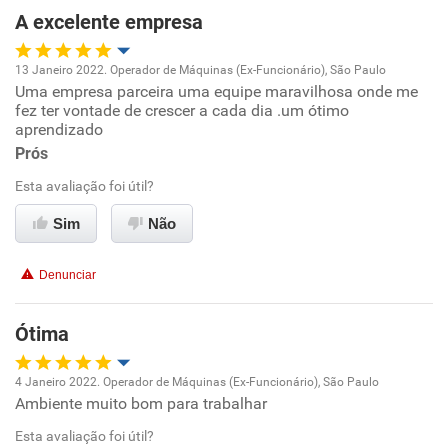
A excelente empresa
Recomenda esta empresa
Recomenda a diretoria
13 Janeiro 2022. Operador de Máquinas (Ex-Funcionário), São Paulo
Uma empresa parceira uma equipe maravilhosa onde me
Oportunidade de promoção
fez ter vontade de crescer a cada dia .um ótimo
aprendizado
Ambiente de trabalho
Prós
Esta avaliação foi útil?
Conciliação com a vida familiar
Sim
Não
Benefícios
Denunciar
Recomenda esta empresa
Ótima
4 Janeiro 2022. Operador de Máquinas (Ex-Funcionário), São Paulo
Ambiente muito bom para trabalhar
Oportunidade de promoção
Esta avaliação foi útil?