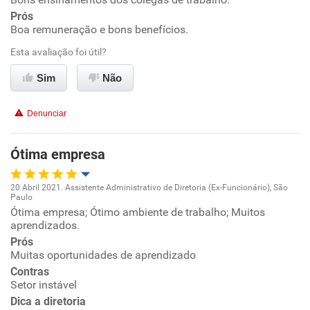
Oportunidade de promoção
Prós
Boa remuneração e bons benefícios.
Ambiente de trabalho
Esta avaliação foi útil?
Conciliação com a vida familiar
Sim
Não
Benefícios
Denunciar
Recomenda esta empresa
Ótima empresa
Não recomenda a diretoria
20 Abril 2021. Assistente Administrativo de Diretoria (Ex-Funcionário), São
Paulo
Oportunidade de promoção
Ótima empresa; Ótimo ambiente de trabalho; Muitos
aprendizados.
Ambiente de trabalho
Prós
Muitas oportunidades de aprendizado
Contras
Conciliação com a vida familiar
Setor instável
Dica a diretoria
Benefícios