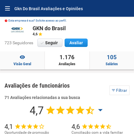
Gkn Do Brasil Avaliações e Opiniões
Esta empresa é sua? Solicite acesso ao perfil.
GKN do Brasil
4,6
723 Seguidores
Seguir
Avaliar
1.176
105
Visão Geral
Avaliações
Salários
Avaliações de funcionários
Filtrar
71 Avaliações relacionadas a sua busca
4,7
4,1
4,6
Oportunidade de promoção
Conciliação com a vida familiar