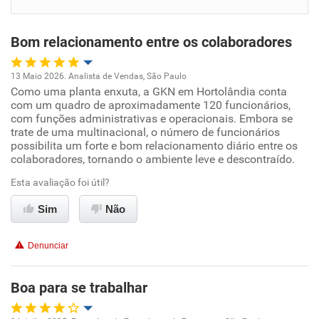
Benefícios
Bom relacionamento entre os colaboradores
Recomenda esta empresa
Recomenda a diretoria
13 Maio 2026. Analista de Vendas, São Paulo
Como uma planta enxuta, a GKN em Hortolândia conta
Oportunidade de promoção
com um quadro de aproximadamente 120 funcionários,
com funções administrativas e operacionais. Embora se
Ambiente de trabalho
trate de uma multinacional, o número de funcionários
possibilita um forte e bom relacionamento diário entre os
colaboradores, tornando o ambiente leve e descontraído.
Conciliação com a vida familiar
Esta avaliação foi útil?
Benefícios
Sim
Não
Recomenda esta empresa
Denunciar
Recomenda a diretoria
Boa para se trabalhar