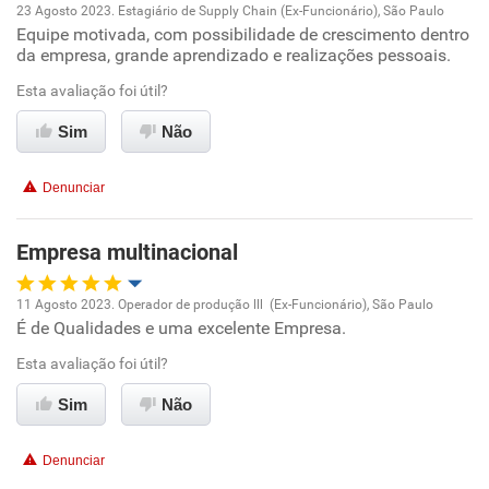
23 Agosto 2023. Estagiário de Supply Chain (Ex-Funcionário), São Paulo
Equipe motivada, com possibilidade de crescimento dentro
Oportunidade de promoção
da empresa, grande aprendizado e realizações pessoais.
Ambiente de trabalho
Esta avaliação foi útil?
Sim
Não
Conciliação com a vida familiar
Denunciar
Benefícios
Empresa multinacional
Recomenda esta empresa
11 Agosto 2023. Operador de produção lll (Ex-Funcionário), São Paulo
É de Qualidades e uma excelente Empresa.
Oportunidade de promoção
Esta avaliação foi útil?
Ambiente de trabalho
Sim
Não
Conciliação com a vida familiar
Denunciar