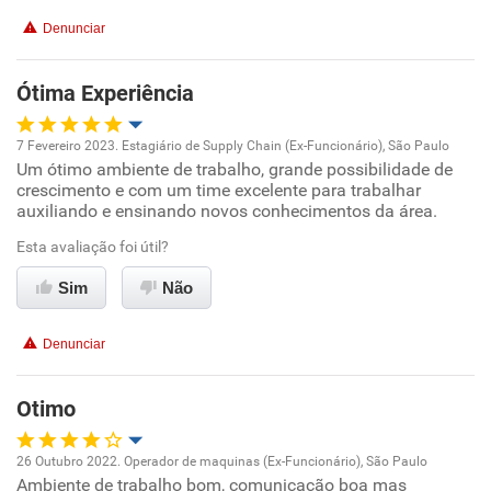
Conciliação com a vida familiar
Denunciar
Benefícios
Ótima Experiência
Recomenda esta empresa
7 Fevereiro 2023. Estagiário de Supply Chain (Ex-Funcionário), São Paulo
Recomenda a diretoria
Um ótimo ambiente de trabalho, grande possibilidade de
Oportunidade de promoção
crescimento e com um time excelente para trabalhar
auxiliando e ensinando novos conhecimentos da área.
Ambiente de trabalho
Esta avaliação foi útil?
Conciliação com a vida familiar
Sim
Não
Benefícios
Denunciar
Recomenda esta empresa
Otimo
26 Outubro 2022. Operador de maquinas (Ex-Funcionário), São Paulo
Ambiente de trabalho bom, comunicação boa mas
Oportunidade de promoção