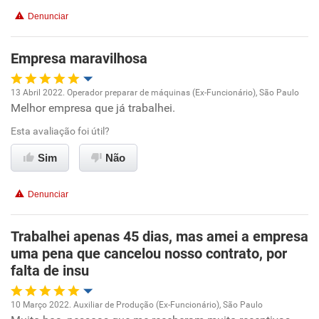
Recomenda esta empresa
Denunciar
Recomenda a diretoria
Empresa maravilhosa
13 Abril 2022. Operador preparar de máquinas (Ex-Funcionário), São Paulo
Melhor empresa que já trabalhei.
Oportunidade de promoção
Esta avaliação foi útil?
Ambiente de trabalho
Sim
Não
Conciliação com a vida familiar
Denunciar
Benefícios
Trabalhei apenas 45 dias, mas amei a empresa
uma pena que cancelou nosso contrato, por
Recomenda esta empresa
falta de insu
Recomenda a diretoria
10 Março 2022. Auxiliar de Produção (Ex-Funcionário), São Paulo