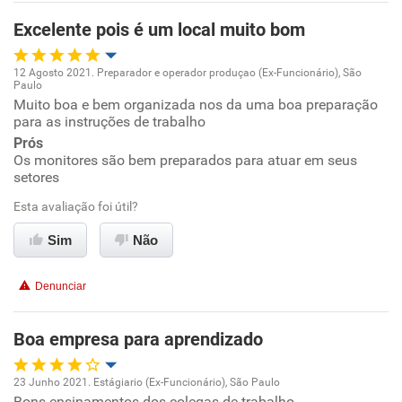
Excelente pois é um local muito bom
12 Agosto 2021. Preparador e operador produçao (Ex-Funcionário), São
Paulo
Oportunidade de promoção
Muito boa e bem organizada nos da uma boa preparação
para as instruções de trabalho
Ambiente de trabalho
Prós
Os monitores são bem preparados para atuar em seus
setores
Conciliação com a vida familiar
Esta avaliação foi útil?
Benefícios
Sim
Não
Recomenda esta empresa
Denunciar
Recomenda a diretoria
Boa empresa para aprendizado
23 Junho 2021. Estágiario (Ex-Funcionário), São Paulo
Bons ensinamentos dos colegas de trabalho.