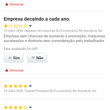
Denunciar
Recomenda esta empresa
Empresa decaindo a cada ano.
16 Julho 2026. Operador de máquinas (Ex-Funcionário), Rio Grande do Sul
Empresa sem chances de aumento e promoção, máquinas
Oportunidade de promoção
sucateadas e diretoria sem consideração pelo trabalhador.
Ambiente de trabalho
Esta avaliação foi útil?
Sim
Não
Conciliação com a vida familiar
Denunciar
Benefícios
Não recomenda esta empresa
14 Julho 2026. Trainee Processos (Ex-Funcionário), Rio Grande do Sul
Não recomenda a diretoria
Oportunidade de promoção
Ambiente de trabalho