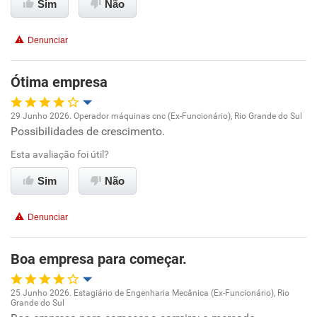
Sim
Não
Recomenda esta empresa
Denunciar
Recomenda a diretoria
Ótima empresa
29 Junho 2026. Operador máquinas cnc (Ex-Funcionário), Rio Grande do Sul
Possibilidades de crescimento.
Oportunidade de promoção
Esta avaliação foi útil?
Ambiente de trabalho
Sim
Não
Conciliação com a vida familiar
Denunciar
Benefícios
Boa empresa para começar.
Recomenda esta empresa
25 Junho 2026. Estagiário de Engenharia Mecânica (Ex-Funcionário), Rio
Recomenda a diretoria
Grande do Sul
Oportunidade de promoção