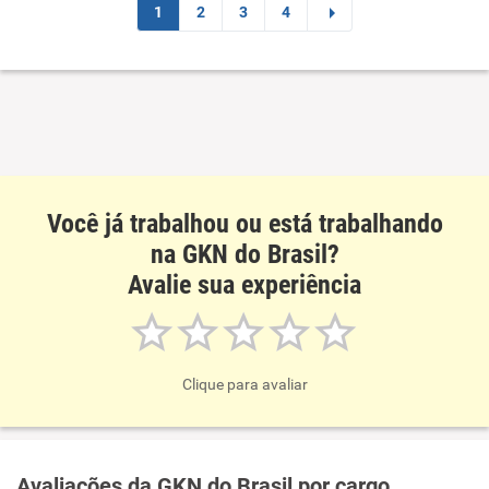
1
2
3
4
Conciliação com a vida familiar
Benefícios
Recomenda esta empresa
Você já trabalhou ou está trabalhando
na GKN do Brasil?
Avalie sua experiência
Clique para avaliar
Avaliações da GKN do Brasil por cargo