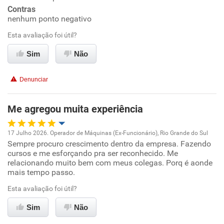
Contras
nenhum ponto negativo
Benefícios
Esta avaliação foi útil?
Recomenda esta empresa
Sim
Não
Recomenda a diretoria
Denunciar
Me agregou muita experiência
17 Julho 2026. Operador de Máquinas (Ex-Funcionário), Rio Grande do Sul
Sempre procuro crescimento dentro da empresa. Fazendo
Oportunidade de promoção
cursos e me esforçando pra ser reconhecido. Me
relacionando muito bem com meus colegas. Porq é aonde
Ambiente de trabalho
mais tempo passo.
Esta avaliação foi útil?
Conciliação com a vida familiar
Sim
Não
Benefícios