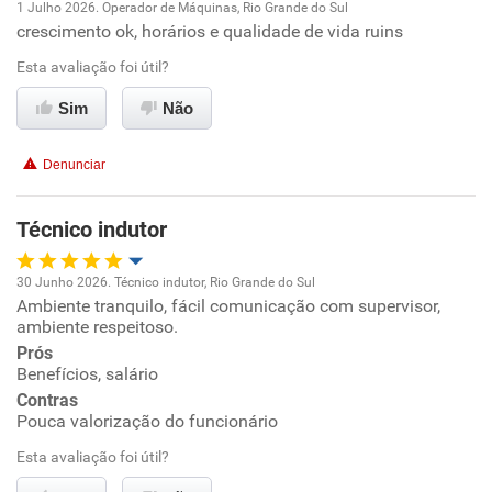
1 Julho 2026. Operador de Máquinas, Rio Grande do Sul
crescimento ok, horários e qualidade de vida ruins
Oportunidade de promoção
Esta avaliação foi útil?
Ambiente de trabalho
Sim
Não
Conciliação com a vida familiar
Denunciar
Benefícios
Técnico indutor
Recomenda esta empresa
30 Junho 2026. Técnico indutor, Rio Grande do Sul
Não recomenda a diretoria
Ambiente tranquilo, fácil comunicação com supervisor,
Oportunidade de promoção
ambiente respeitoso.
Prós
Ambiente de trabalho
Benefícios, salário
Contras
Conciliação com a vida familiar
Pouca valorização do funcionário
Esta avaliação foi útil?
Benefícios