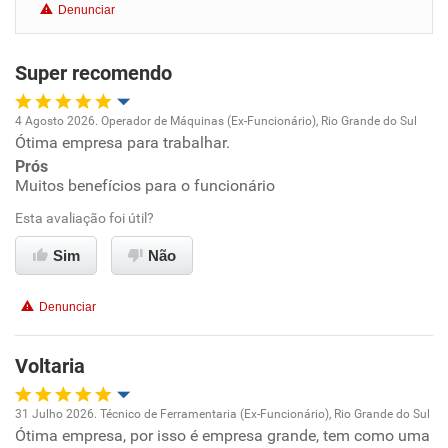
Denunciar
Benefícios
Super recomendo
Recomenda esta empresa
Recomenda a diretoria
4 Agosto 2026. Operador de Máquinas (Ex-Funcionário), Rio Grande do Sul
Ótima empresa para trabalhar.
Oportunidade de promoção
Prós
Muitos benefícios para o funcionário
Ambiente de trabalho
Esta avaliação foi útil?
Conciliação com a vida familiar
Sim
Não
Benefícios
Denunciar
Recomenda esta empresa
Voltaria
Recomenda a diretoria
31 Julho 2026. Técnico de Ferramentaria (Ex-Funcionário), Rio Grande do Sul
Ótima empresa, por isso é empresa grande, tem como uma
Oportunidade de promoção