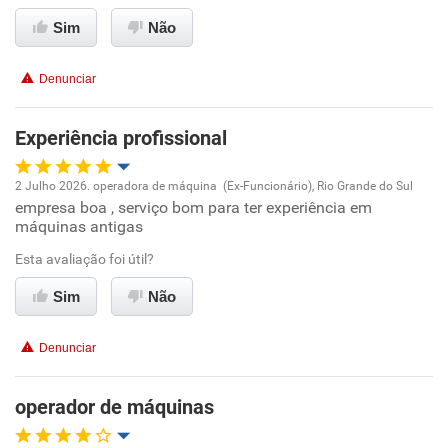
Ambiente de trabalho
Sim
Não
Conciliação com a vida familiar
Denunciar
Benefícios
Experiência profissional
Recomenda esta empresa
2 Julho 2026. operadora de máquina (Ex-Funcionário), Rio Grande do Sul
Recomenda a diretoria
empresa boa , serviço bom para ter experiência em
Oportunidade de promoção
máquinas antigas
Ambiente de trabalho
Esta avaliação foi útil?
Sim
Não
Conciliação com a vida familiar
Denunciar
Benefícios
operador de máquinas
Recomenda esta empresa
Recomenda a diretoria