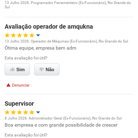
13 Julho 2026. Programador Ferramenteiro (Ex-Funcionário), Rio Grande do
Sul
Oportunidade de promoção
Conciliação com a vida familiar
Ambiente de trabalho
Avaliação operador de amqukna
Benefícios
Conciliação com a vida familiar
13 Julho 2026. Operador de Máquinas (Ex-Funcionário), Rio Grande do Sul
Recomenda esta empresa
Ótima equipe, empresa bem adm
Oportunidade de promoção
Benefícios
Esta avaliação foi útil?
Ambiente de trabalho
Sim
Não
Recomenda esta empresa
Conciliação com a vida familiar
Não recomenda a diretoria
Denunciar
Benefícios
Supervisor
Recomenda esta empresa
8 Julho 2026. Administrador Geral (Ex-Funcionário), Rio Grande do Sul
Recomenda a diretoria
Boa empresa e com grande possibilidade de crescer
Oportunidade de promoção
Esta avaliação foi útil?