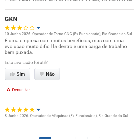
Oportunidade de promoção
Recomenda a diretoria
GKN
Ambiente de trabalho
10 Junho 2026. Operador de Torno CNC (Ex-Funcionário), Rio Grande do Sul
Conciliação com a vida familiar
É uma empresa com muitos benefícios, mas com uma
Oportunidade de promoção
evolução muito difícil lá dentro e uma carga de trabalho
bem puxada.
Benefícios
Ambiente de trabalho
Esta avaliação foi útil?
Recomenda esta empresa
Conciliação com a vida familiar
Sim
Não
Recomenda a diretoria
Benefícios
Denunciar
Recomenda esta empresa
Não recomenda a diretoria
8 Junho 2026. Operador de Máquinas (Ex-Funcionário), Rio Grande do Sul
Oportunidade de promoção
Ambiente de trabalho