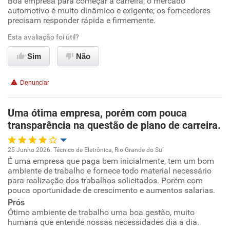
Boa empresa para começar a carreira; o mercado
automotivo é muito dinâmico e exigente; os forncedores
precisam responder rápida e firmemente.
Ambiente de trabalho
Esta avaliação foi útil?
Conciliação com a vida familiar
Sim
Não
Benefícios
Denunciar
Recomenda esta empresa
Uma ótima empresa, porém com pouca
transparência na questão de plano de carreira.
25 Junho 2026. Técnico de Eletrônica, Rio Grande do Sul
É uma empresa que paga bem inicialmente, tem um bom
Oportunidade de promoção
ambiente de trabalho e fornece todo material necessário
para realização dos trabalhos solicitados. Porém com
Ambiente de trabalho
pouca oportunidade de crescimento e aumentos salarias.
Prós
Ótimo ambiente de trabalho uma boa gestão, muito
Conciliação com a vida familiar
humana que entende nossas necessidades dia a dia.