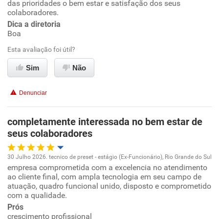
das prioridades o bem estar e satisfação dos seus
colaboradores.
Ambiente de trabalho
Dica a diretoria
Boa
Conciliação com a vida familiar
Esta avaliação foi útil?
Benefícios
Sim
Não
Recomenda esta empresa
Denunciar
Recomenda a diretoria
completamente interessada no bem estar de
seus colaboradores
30 Julho 2026. tecnico de preset - estágio (Ex-Funcionário), Rio Grande do Sul
empresa comprometida com a excelencia no atendimento
Oportunidade de promoção
ao cliente final, com ampla tecnologia em seu campo de
atuação, quadro funcional unido, disposto e comprometido
Ambiente de trabalho
com a qualidade.
Prós
crescimento profissional
Conciliação com a vida familiar