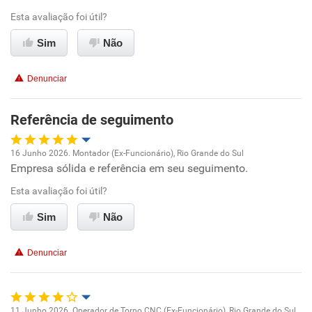
Conciliação com a vida familiar
Esta avaliação foi útil?
Benefícios
Sim
Não
Recomenda esta empresa
Denunciar
Recomenda a diretoria
Referência de seguimento
16 Junho 2026. Montador (Ex-Funcionário), Rio Grande do Sul
Empresa sólida e referência em seu seguimento.
Oportunidade de promoção
Esta avaliação foi útil?
Ambiente de trabalho
Sim
Não
Conciliação com a vida familiar
Denunciar
Benefícios
Recomenda esta empresa
11 Junho 2026. Operador de Torno CNC (Ex-Funcionário), Rio Grande do Sul