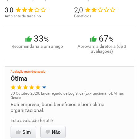
3,0
2,0
Ambiente de trabalho
Benefícios
33
67
%
%
Recomendaria a um amigo
Aprovam a diretoria (de 3
avaliações)
Avaliação mais destacada
Ótima
30 Outubro 2020. Encarregado de Logística (Ex-Funcionário), Minas
Gerais
Oportunidade de promoção
Boa empresa, bons benefícios e bom clima
organizacional.
Ambiente de trabalho
Esta avaliação foi útil?
Conciliação com a vida familiar
Sim
Não