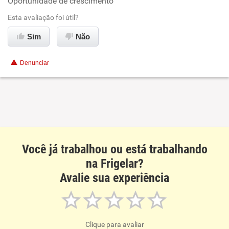
Oportunidade de crescimento
Oportunidade de promoção
Esta avaliação foi útil?
Ambiente de trabalho
Sim
Não
Conciliação com a vida familiar
Denunciar
Benefícios
Não recomenda esta empresa
Não recomenda a diretoria
Você já trabalhou ou está trabalhando
na Frigelar?
Avalie sua experiência
Clique para avaliar