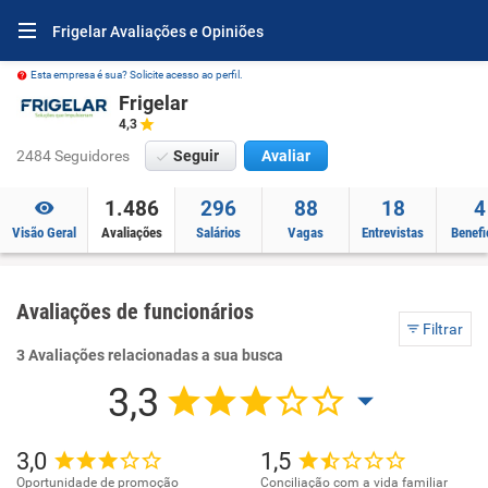
Frigelar Avaliações e Opiniões
Esta empresa é sua? Solicite acesso ao perfil.
Frigelar
4,3
2484 Seguidores
Seguir
Avaliar
1.486
296
88
18
4
Visão Geral
Avaliações
Salários
Vagas
Entrevistas
Benefi
Avaliações de funcionários
Filtrar
3 Avaliações relacionadas a sua busca
3,3
3,0
1,5
Oportunidade de promoção
Conciliação com a vida familiar