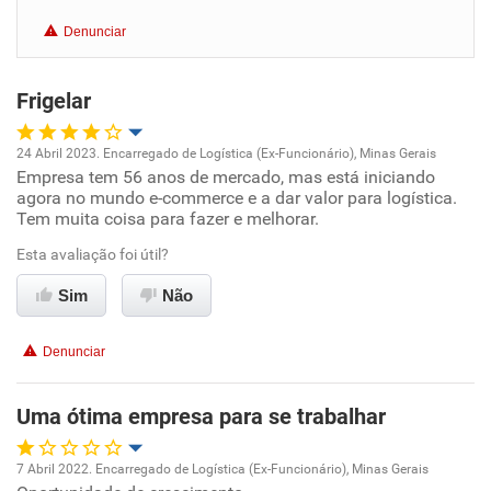
Benefícios
Denunciar
Recomenda esta empresa
Frigelar
Recomenda a diretoria
24 Abril 2023. Encarregado de Logística (Ex-Funcionário), Minas Gerais
Empresa tem 56 anos de mercado, mas está iniciando
Oportunidade de promoção
agora no mundo e-commerce e a dar valor para logística.
Tem muita coisa para fazer e melhorar.
Ambiente de trabalho
Esta avaliação foi útil?
Conciliação com a vida familiar
Sim
Não
Benefícios
Denunciar
Não recomenda esta empresa
Uma ótima empresa para se trabalhar
Recomenda a diretoria
7 Abril 2022. Encarregado de Logística (Ex-Funcionário), Minas Gerais