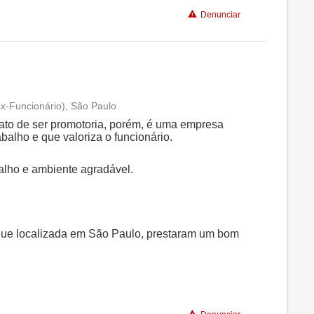
Denunciar
x-Funcionário), São Paulo
Conciliação com a vida familiar
fato de ser promotoria, porém, é uma empresa
alho e que valoriza o funcionário.
Benefícios
alho e ambiente agradável.
Recomenda a diretoria
que localizada em São Paulo, prestaram um bom