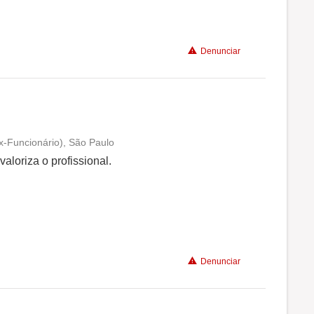
Benefícios
Recomenda a diretoria
Denunciar
x-Funcionário), São Paulo
Conciliação com a vida familiar
aloriza o profissional.
Benefícios
Recomenda a diretoria
Denunciar