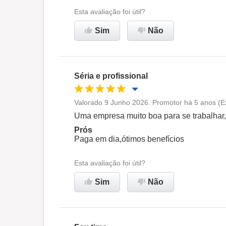
Ambiente de trabalho
Esta avaliação foi útil?
Recomenda esta empresa
Sim
Não
Séria e profissional
Valorado 9 Junho 2026. Promotor há 5 anos (E
Oportunidade de promoção
Uma empresa muito boa para se trabalhar,v
Prós
Ambiente de trabalho
Paga em dia,ótimos benefícios
Esta avaliação foi útil?
Recomenda esta empresa
Sim
Não