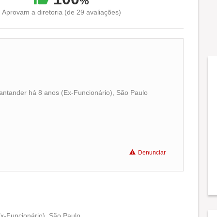
%
Aprovam a diretoria (de 29 avaliações)
ntander há 8 anos (Ex-Funcionário), São Paulo
Conciliação com a vida familiar
Benefícios
Denunciar
Recomenda a diretoria
x-Funcionário), São Paulo