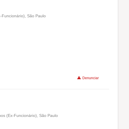
x-Funcionário), São Paulo
Conciliação com a vida familiar
Benefícios
Recomenda a diretoria
Denunciar
nos (Ex-Funcionário), São Paulo
Conciliação com a vida familiar