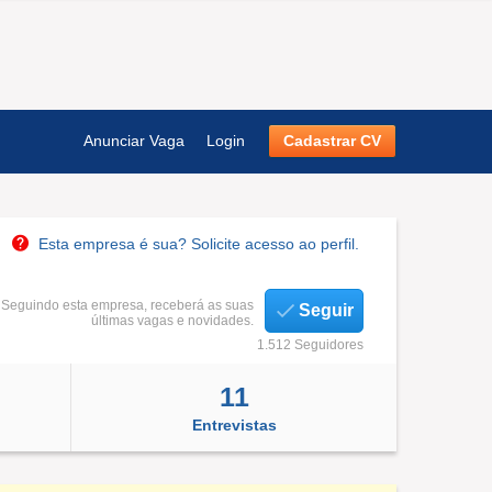
Anunciar Vaga
Login
Cadastrar CV
Esta empresa é sua? Solicite acesso ao perfil.
Seguindo esta empresa, receberá as suas
Seguir
últimas vagas e novidades.
1.512 Seguidores
11
Entrevistas