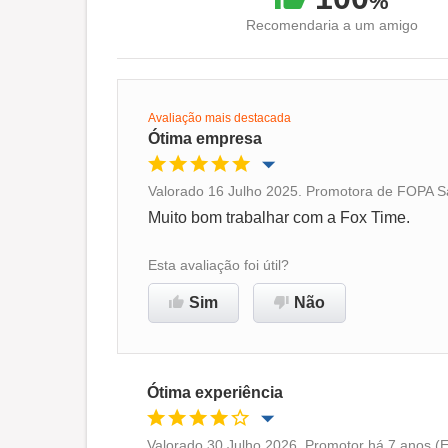
%
Recomendaria a um amigo
Avaliação mais destacada
Ótima empresa
Valorado 16 Julho 2025. Promotora de FOPA Sa
Oportunidade de promoção
Muito bom trabalhar com a Fox Time.
Ambiente de trabalho
Esta avaliação foi útil?
Sim
Não
Recomenda esta empresa
Ótima experiência
Valorado 30 Julho 2026. Promotor há 7 anos (E