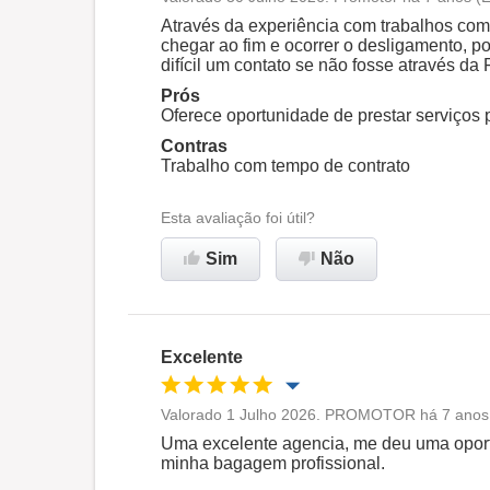
Oportunidade de promoção
Através da experiência com trabalhos com 
chegar ao fim e ocorrer o desligamento, p
difícil um contato se não fosse através 
Ambiente de trabalho
Prós
Oferece oportunidade de prestar serviços
Recomenda esta empresa
Contras
Trabalho com tempo de contrato
Esta avaliação foi útil?
Sim
Não
Excelente
Valorado 1 Julho 2026. PROMOTOR há 7 anos (
Oportunidade de promoção
Uma excelente agencia, me deu uma opor
minha bagagem profissional.