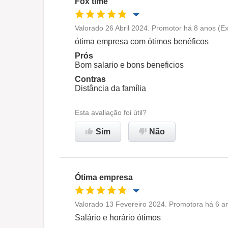
Fox time
Valorado 26 Abril 2024. Promotor há 8 anos (E
Oportunidade de promoção
ótima empresa com ótimos benéficos
Prós
Ambiente de trabalho
Bom salario e bons beneficios
Contras
Distância da família
Recomenda esta empresa
Esta avaliação foi útil?
Sim
Não
Ótima empresa
Valorado 13 Fevereiro 2024. Promotora há 6 a
Oportunidade de promoção
Salário e horário ótimos