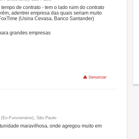
Conciliação com a vida familiar
tempo de contrato - tem o lado ruim do contrato
orém, adentrei empresa das quais seriam muito
da FoxTime (Usina Cevasa, Banco Santander)
Benefícios
 para grandes empresas
Recomenda a diretoria
Denunciar
Ex-Funcionário), São Paulo
Conciliação com a vida familiar
tunidade maravilhosa, onde agregou muito em