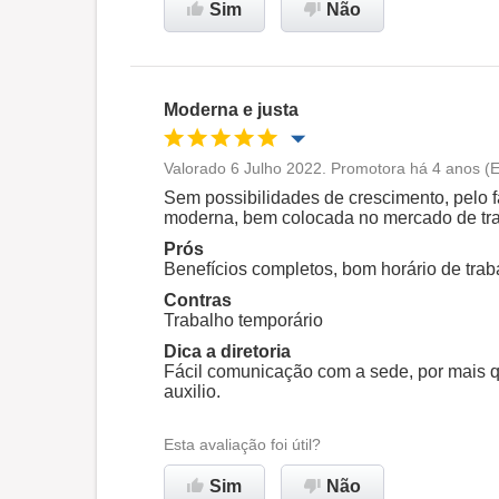
Sim
Não
Recomenda esta empresa
Moderna e justa
Valorado 6 Julho 2022. Promotora há 4 anos (E
Oportunidade de promoção
Sem possibilidades de crescimento, pelo 
moderna, bem colocada no mercado de trab
Ambiente de trabalho
Prós
Benefícios completos, bom horário de trab
Contras
Recomenda esta empresa
Trabalho temporário
Dica a diretoria
Fácil comunicação com a sede, por mais 
auxilio.
Esta avaliação foi útil?
Sim
Não