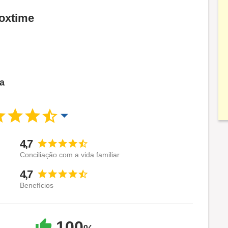
Foxtime
ca
4,7
Conciliação com a vida familiar
4,7
Benefícios
100