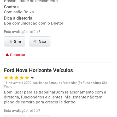
Possibilidade de crescimento
Contras
Conciliação com a vida familiar
Comissão Baixa
Dica a diretoria
Boa comunicação com o Diretor
Benefícios
Esta avaliação foi útil?
Recomenda esta empresa
Sim
Não
Recomenda a diretoria
Denunciar
Ford Nova Horizonte Veículos
16 Novembro 2020. Auxiliar de Estoque e Vendedor (Ex-Funcionário), São
Paulo
Oportunidade de promoção
Bom lugar para se trabalharBom relacionamento com a
diretoria, funcionários e clientes.Infelizmente não tem
plano de carreira para crescer la dentro.
Ambiente de trabalho
Esta avaliação foi útil?
Conciliação com a vida familiar