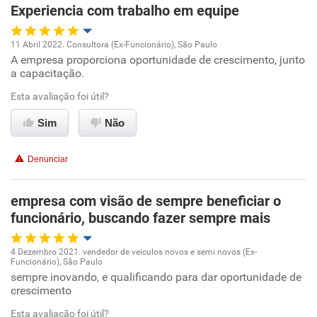
Experiencia com trabalho em equipe
11 Abril 2022. Consultora (Ex-Funcionário), São Paulo
A empresa proporciona oportunidade de crescimento, junto
Oportunidade de promoção
a capacitação.
Ambiente de trabalho
Esta avaliação foi útil?
Sim
Não
Conciliação com a vida familiar
Denunciar
Benefícios
empresa com visão de sempre beneficiar o
Recomenda esta empresa
funcionário, buscando fazer sempre mais
Recomenda a diretoria
4 Dezembro 2021. vendedor de veiculos novos e semi novos (Ex-
Funcionário), São Paulo
Oportunidade de promoção
sempre inovando, e qualificando para dar oportunidade de
crescimento
Ambiente de trabalho
Esta avaliação foi útil?