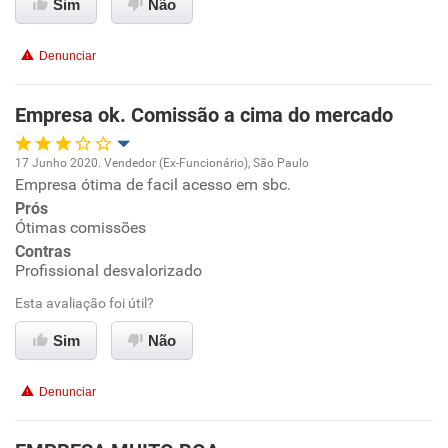
Sim
Não
Conciliação com a vida familiar
Denunciar
Benefícios
Empresa ok. Comissão a cima do mercado
Recomenda esta empresa
17 Junho 2020. Vendedor (Ex-Funcionário), São Paulo
Recomenda a diretoria
Empresa ótima de facil acesso em sbc.
Oportunidade de promoção
Prós
Ótimas comissões
Ambiente de trabalho
Contras
Profissional desvalorizado
Conciliação com a vida familiar
Esta avaliação foi útil?
Benefícios
Sim
Não
Recomenda esta empresa
Denunciar
Não recomenda a diretoria