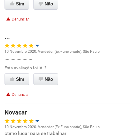
Sim
Não
Benefícios
Denunciar
Recomenda esta empresa
...
10 Novembro 2020. Vendedor (Ex-Funcionário), São Paulo
.......................
Oportunidade de promoção
Esta avaliação foi útil?
Ambiente de trabalho
Sim
Não
Conciliação com a vida familiar
Denunciar
Benefícios
Novacar
Recomenda esta empresa
10 Novembro 2020. Vendedor (Ex-Funcionário), São Paulo
Recomenda a diretoria
ótimo lugar para se trabalhar
Oportunidade de promoção