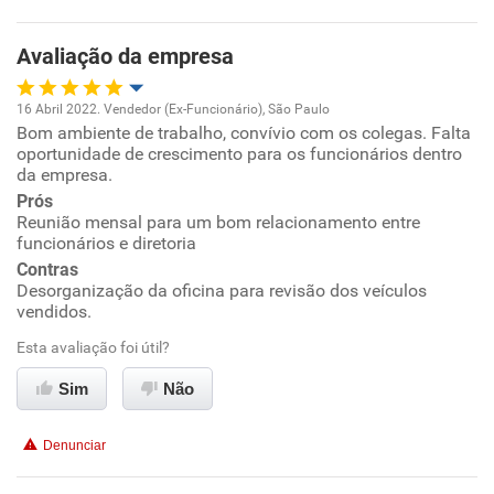
Benefícios
Avaliação da empresa
Recomenda esta empresa
16 Abril 2022. Vendedor (Ex-Funcionário), São Paulo
Recomenda a diretoria
Bom ambiente de trabalho, convívio com os colegas. Falta
Oportunidade de promoção
oportunidade de crescimento para os funcionários dentro
da empresa.
Ambiente de trabalho
Prós
Reunião mensal para um bom relacionamento entre
funcionários e diretoria
Conciliação com a vida familiar
Contras
Desorganização da oficina para revisão dos veículos
Benefícios
vendidos.
Esta avaliação foi útil?
Recomenda esta empresa
Sim
Não
Denunciar