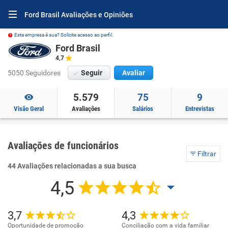
Ford Brasil Avaliações e Opiniões
Esta empresa é sua? Solicite acesso ao perfil.
Ford Brasil
4,7
5050 Seguidores
Seguir
Avaliar
5.579
75
9
Visão Geral
Avaliações
Salários
Entrevistas
Avaliações de funcionários
Filtrar
44 Avaliações relacionadas a sua busca
4,5
3,7
4,3
Oportunidade de promoção
Conciliação com a vida familiar