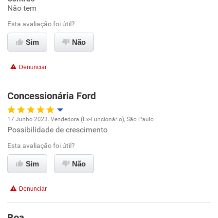
Não tem
Conciliação com a vida familiar
Esta avaliação foi útil?
Benefícios
Sim
Não
Recomenda esta empresa
Denunciar
Recomenda a diretoria
Concessionária Ford
17 Junho 2023. Vendedora (Ex-Funcionário), São Paulo
Possibilidade de crescimento
Oportunidade de promoção
Esta avaliação foi útil?
Ambiente de trabalho
Sim
Não
Conciliação com a vida familiar
Denunciar
Benefícios
Boa