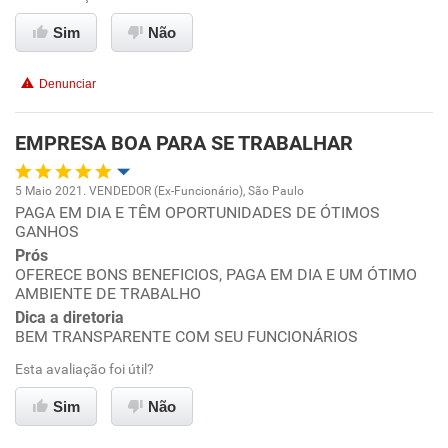
Conciliação com a vida familiar
Sim
Não
Benefícios
Denunciar
Recomenda esta empresa
EMPRESA BOA PARA SE TRABALHAR
Recomenda a diretoria
5 Maio 2021. VENDEDOR (Ex-Funcionário), São Paulo
PAGA EM DIA E TÊM OPORTUNIDADES DE ÓTIMOS
Oportunidade de promoção
GANHOS
Prós
Ambiente de trabalho
OFERECE BONS BENEFICIOS, PAGA EM DIA E UM ÓTIMO
AMBIENTE DE TRABALHO
Conciliação com a vida familiar
Dica a diretoria
BEM TRANSPARENTE COM SEU FUNCIONÁRIOS
Benefícios
Esta avaliação foi útil?
Sim
Não
Recomenda esta empresa
Recomenda a diretoria