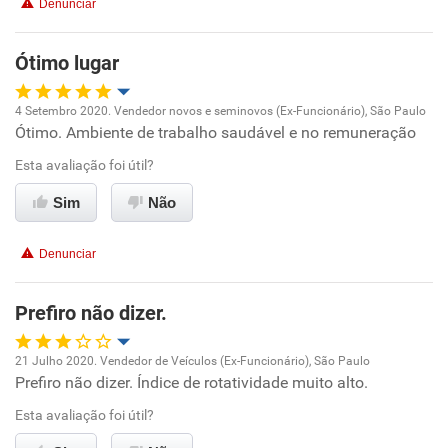
Denunciar
Recomenda a diretoria
Ótimo lugar
4 Setembro 2020. Vendedor novos e seminovos (Ex-Funcionário), São Paulo
Ótimo. Ambiente de trabalho saudável e no remuneração
Oportunidade de promoção
Esta avaliação foi útil?
Ambiente de trabalho
Sim
Não
Conciliação com a vida familiar
Denunciar
Benefícios
Prefiro não dizer.
Recomenda esta empresa
21 Julho 2020. Vendedor de Veículos (Ex-Funcionário), São Paulo
Recomenda a diretoria
Prefiro não dizer. Índice de rotatividade muito alto.
Oportunidade de promoção
Esta avaliação foi útil?
Ambiente de trabalho