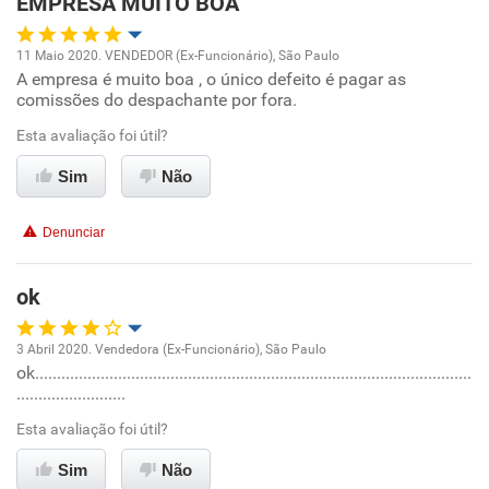
EMPRESA MUITO BOA
11 Maio 2020. VENDEDOR (Ex-Funcionário), São Paulo
A empresa é muito boa , o único defeito é pagar as
Oportunidade de promoção
comissões do despachante por fora.
Ambiente de trabalho
Esta avaliação foi útil?
Sim
Não
Conciliação com a vida familiar
Denunciar
Benefícios
ok
Recomenda esta empresa
3 Abril 2020. Vendedora (Ex-Funcionário), São Paulo
ok....................................................................................................
Oportunidade de promoção
.........................
Ambiente de trabalho
Esta avaliação foi útil?
Sim
Não
Conciliação com a vida familiar