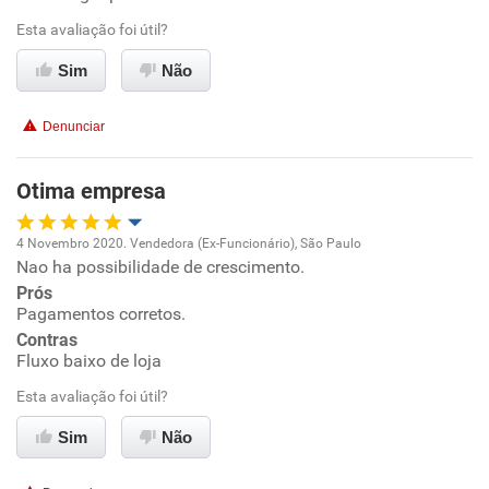
Esta avaliação foi útil?
Ambiente de trabalho
Sim
Não
Conciliação com a vida familiar
Denunciar
Benefícios
Otima empresa
Recomenda esta empresa
4 Novembro 2020. Vendedora (Ex-Funcionário), São Paulo
Nao ha possibilidade de crescimento.
Oportunidade de promoção
Prós
Pagamentos corretos.
Ambiente de trabalho
Contras
Fluxo baixo de loja
Conciliação com a vida familiar
Esta avaliação foi útil?
Benefícios
Sim
Não
Recomenda esta empresa