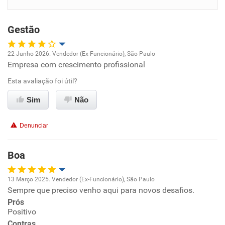
Benefícios
Gestão
Recomenda esta empresa
Recomenda a diretoria
22 Junho 2026. Vendedor (Ex-Funcionário), São Paulo
Empresa com crescimento profissional
Oportunidade de promoção
Esta avaliação foi útil?
Ambiente de trabalho
Sim
Não
Conciliação com a vida familiar
Denunciar
Benefícios
Boa
Recomenda esta empresa
13 Março 2025. Vendedor (Ex-Funcionário), São Paulo
Recomenda a diretoria
Sempre que preciso venho aqui para novos desafios.
Oportunidade de promoção
Prós
Positivo
Ambiente de trabalho
Contras