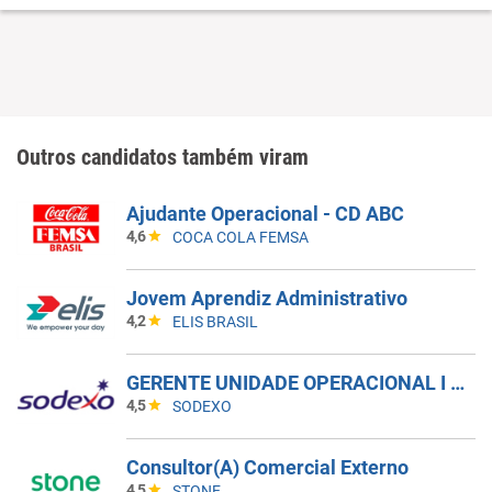
Outros candidatos também viram
Ajudante Operacional - CD ABC
4,6
COCA COLA FEMSA
Jovem Aprendiz Administrativo
4,2
ELIS BRASIL
GERENTE UNIDADE OPERACIONAL I - UAN
4,5
SODEXO
Consultor(A) Comercial Externo
4,5
STONE