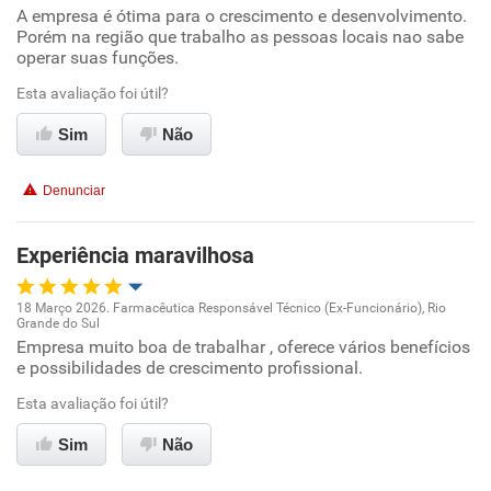
A empresa é ótima para o crescimento e desenvolvimento.
Oportunidade de promoção
Porém na região que trabalho as pessoas locais nao sabe
operar suas funções.
Ambiente de trabalho
Esta avaliação foi útil?
Conciliação com a vida familiar
Sim
Não
Benefícios
Denunciar
Recomenda esta empresa
Experiência maravilhosa
18 Março 2026. Farmacêutica Responsável Técnico (Ex-Funcionário), Rio
Grande do Sul
Oportunidade de promoção
Empresa muito boa de trabalhar , oferece vários benefícios
e possibilidades de crescimento profissional.
Ambiente de trabalho
Esta avaliação foi útil?
Conciliação com a vida familiar
Sim
Não