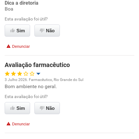
Conciliação com a vida familiar
Dica a diretoria
Boa
Benefícios
Esta avaliação foi útil?
Sim
Não
Recomenda esta empresa
Recomenda a diretoria
Denunciar
Avaliação farmacêutico
3 Julho 2026. Farmacêutico, Rio Grande do Sul
Bom ambiente no geral.
Oportunidade de promoção
Esta avaliação foi útil?
Ambiente de trabalho
Sim
Não
Conciliação com a vida familiar
Denunciar
Benefícios