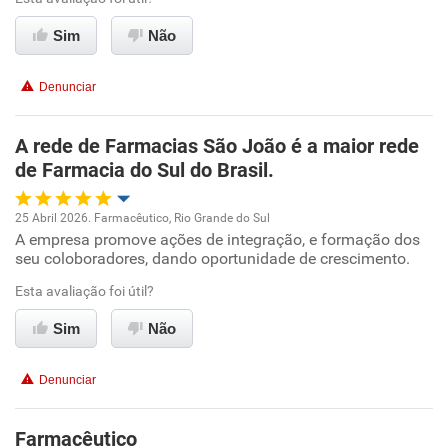
Ambiente de trabalho
Sim
Não
Conciliação com a vida familiar
Denunciar
Benefícios
A rede de Farmacias São João é a maior rede
de Farmacia do Sul do Brasil.
Não recomenda esta empresa
25 Abril 2026. Farmacêutico, Rio Grande do Sul
A empresa promove ações de integração, e formação dos
Oportunidade de promoção
seu coloboradores, dando oportunidade de crescimento.
Ambiente de trabalho
Esta avaliação foi útil?
Sim
Não
Conciliação com a vida familiar
Denunciar
Benefícios
Farmacêutico
Recomenda esta empresa