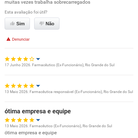
muitas vezes trabalha sobrecarregados
Benefícios
Esta avaliação foi útil?
Sim
Não
Não recomenda esta empresa
Não recomenda a diretoria
Denunciar
17 Junho 2026. Farmacêutico (Ex-Funcionário), Rio Grande do Sul
Oportunidade de promoção
Ambiente de trabalho
13 Maio 2026. Farmacêutica responsável (Ex-Funcionário), Rio Grande do Sul
Oportunidade de promoção
Conciliação com a vida familiar
ótima empresa e equipe
Ambiente de trabalho
Benefícios
13 Maio 2026. Farmacêutico (Ex-Funcionário), Rio Grande do Sul
Conciliação com a vida familiar
ótima empresa e equipe
Oportunidade de promoção
Recomenda esta empresa