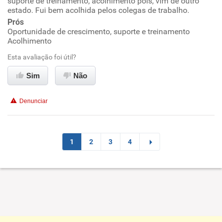
suporte de treinamento, acolhimento pois, vim de outro
Ambiente de trabalho
estado. Fui bem acolhida pelos colegas de trabalho.
Prós
Oportunidade de crescimento, suporte e treinamento
Conciliação com a vida familiar
Acolhimento
Benefícios
Esta avaliação foi útil?
Sim
Não
Recomenda esta empresa
Recomenda a diretoria
Denunciar
1
2
3
4