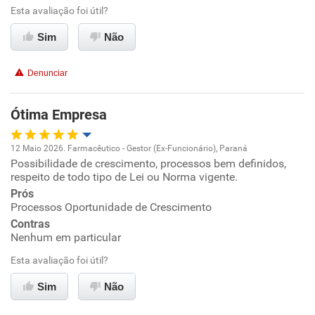
Esta avaliação foi útil?
Benefícios
Ambiente de trabalho
Sim
Não
Recomenda esta empresa
Conciliação com a vida familiar
Denunciar
Benefícios
Ótima Empresa
Recomenda esta empresa
12 Maio 2026. Farmacêutico - Gestor (Ex-Funcionário), Paraná
Possibilidade de crescimento, processos bem definidos,
Oportunidade de promoção
respeito de todo tipo de Lei ou Norma vigente.
Prós
Ambiente de trabalho
Processos Oportunidade de Crescimento
Contras
Conciliação com a vida familiar
Nenhum em particular
Esta avaliação foi útil?
Benefícios
Sim
Não
Recomenda esta empresa