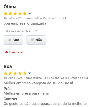
Ótima
Recomenda esta empresa
Recomenda a diretoria
16 Julho 2026. Farmacêutico, Rio Grande do Sul
boa empresa, organizada
Oportunidade de promoção
Esta avaliação foi útil?
Ambiente de trabalho
Sim
Não
Conciliação com a vida familiar
Denunciar
Benefícios
Boa
Recomenda esta empresa
16 Julho 2026. Farmacêutico (Ex-Funcionário), Rio Grande do Sul
Recomenda a diretoria
Melhor empresa varejista do sul do Brasil
Oportunidade de promoção
Prós
Melhor empresa para Farm
Ambiente de trabalho
Contras
Os gestores são despreparados, poderia melhorar