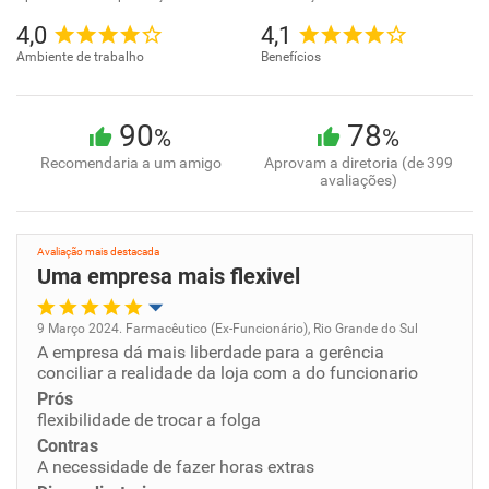
4,0
4,1
Ambiente de trabalho
Benefícios
90
78
%
%
Recomendaria a um amigo
Aprovam a diretoria (de 399
avaliações)
Avaliação mais destacada
Uma empresa mais flexivel
9 Março 2024. Farmacêutico (Ex-Funcionário), Rio Grande do Sul
A empresa dá mais liberdade para a gerência
Oportunidade de promoção
conciliar a realidade da loja com a do funcionario
Prós
Ambiente de trabalho
flexibilidade de trocar a folga
Contras
Conciliação com a vida familiar
A necessidade de fazer horas extras