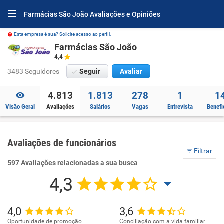
Farmácias São João Avaliações e Opiniões
Esta empresa é sua? Solicite acesso ao perfil.
Farmácias São João
4,4
3483 Seguidores
Seguir
Avaliar
4.813
1.813
278
1
1
Visão Geral
Avaliações
Salários
Vagas
Entrevista
Benefi
Avaliações de funcionários
Filtrar
597 Avaliações relacionadas a sua busca
4,3
4,0
3,6
Oportunidade de promoção
Conciliação com a vida familiar