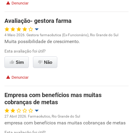
Denunciar
Avaliação- gestora farma
4 Maio 2026. Gestora farmacêutica (Ex-Funcionário), Rio Grande do Sul
Muita possibilidade de crescimento.
Oportunidade de promoção
Esta avaliação foi útil?
Ambiente de trabalho
Sim
Não
Conciliação com a vida familiar
Denunciar
Benefícios
Empresa com benefícios mas muitas
cobranças de metas
Recomenda esta empresa
Recomenda a diretoria
27 Abril 2026. Farmacêutico, Rio Grande do Sul
empresa com benefícios mas muitas cobranças de metas
Oportunidade de promoção
Esta avaliação foi útil?