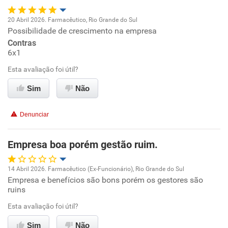
Recomenda a diretoria
20 Abril 2026. Farmacêutico, Rio Grande do Sul
Possibilidade de crescimento na empresa
Oportunidade de promoção
Contras
6x1
Ambiente de trabalho
Esta avaliação foi útil?
Conciliação com a vida familiar
Sim
Não
Benefícios
Denunciar
Recomenda esta empresa
Empresa boa porém gestão ruim.
Recomenda a diretoria
14 Abril 2026. Farmacêutico (Ex-Funcionário), Rio Grande do Sul
Empresa e benefícios são bons porém os gestores são
Oportunidade de promoção
ruins
Ambiente de trabalho
Esta avaliação foi útil?
Sim
Não