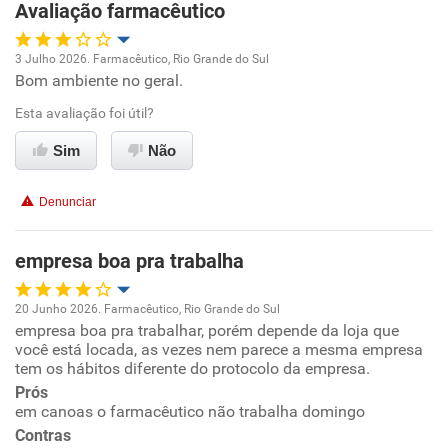
Avaliação farmacêutico
Recomenda esta empresa
3 Julho 2026. Farmacêutico, Rio Grande do Sul
Não recomenda a diretoria
Bom ambiente no geral.
Oportunidade de promoção
Esta avaliação foi útil?
Ambiente de trabalho
Sim
Não
Conciliação com a vida familiar
Denunciar
Benefícios
empresa boa pra trabalha
Recomenda esta empresa
20 Junho 2026. Farmacêutico, Rio Grande do Sul
Não recomenda a diretoria
empresa boa pra trabalhar, porém depende da loja que
Oportunidade de promoção
você está locada, as vezes nem parece a mesma empresa
tem os hábitos diferente do protocolo da empresa.
Ambiente de trabalho
Prós
em canoas o farmacêutico não trabalha domingo
Conciliação com a vida familiar
Contras