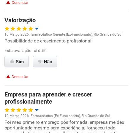
Benefícios
Denunciar
Recomenda esta empresa
Valorização
Recomenda a diretoria
10 Março 2026. farmacêutico Gerente (Ex-Funcionário), Rio Grande do Sul
Possibilidade de crescimento profissional.
Oportunidade de promoção
Esta avaliação foi útil?
Ambiente de trabalho
Sim
Não
Conciliação com a vida familiar
Denunciar
Benefícios
Empresa para aprender e crescer
profissionalmente
Recomenda esta empresa
Recomenda a diretoria
10 Março 2026. Farmacêutico (Ex-Funcionário), Rio Grande do Sul
Foi meu primeiro emprego pós formada, empresa me deu
Oportunidade de promoção
oportunidade mesmo sem experiência, forneceu todo