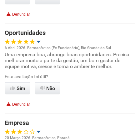
Conciliação com a vida familiar
Denunciar
Benefícios
Oportunidades
Não recomenda esta empresa
Não recomenda a diretoria
6 Abril 2026. Farmacêutico (Ex-Funcionário), Rio Grande do Sul
Uma empresa boa, abrange boas oportunidades. Precisa
Oportunidade de promoção
melhorar muito a parte da gestão, um bom gestor de
equipe motiva, cresce e torna o ambiente melhor.
Ambiente de trabalho
Esta avaliação foi útil?
Conciliação com a vida familiar
Sim
Não
Benefícios
Denunciar
Recomenda esta empresa
Empresa
Recomenda a diretoria
20 Março 2026. Farmacêutico, Paraná