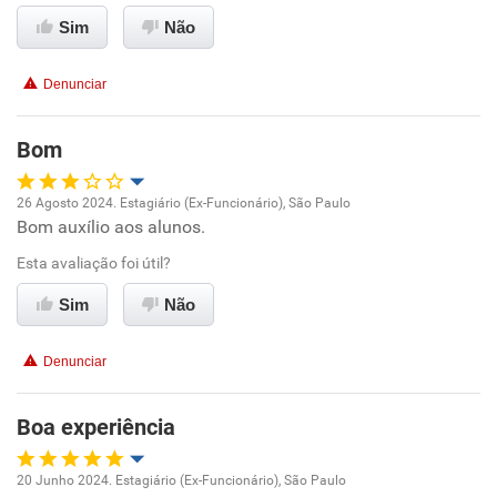
Sim
Não
Conciliação com a vida familiar
Denunciar
Benefícios
Bom
Recomenda esta empresa
Recomenda a diretoria
26 Agosto 2024. Estagiário (Ex-Funcionário), São Paulo
Bom auxílio aos alunos.
Oportunidade de promoção
Esta avaliação foi útil?
Ambiente de trabalho
Sim
Não
Conciliação com a vida familiar
Denunciar
Benefícios
Boa experiência
Não recomenda esta empresa
20 Junho 2024. Estagiário (Ex-Funcionário), São Paulo