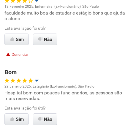
13 Fevereiro 2025. Enfermeira (Ex-Funcionário), São Paulo
faculdade muito boa de estudar e estágio bons que ajuda
Oportunidade de promoção
o aluno
Ambiente de trabalho
Esta avaliação foi útil?
Sim
Não
Conciliação com a vida familiar
Denunciar
Benefícios
Bom
Recomenda esta empresa
Recomenda a diretoria
29 Janeiro 2025. Estagiário (Ex-Funcionário), São Paulo
Hospital bom com poucos funcionarios, as pessoas são
Oportunidade de promoção
mais reservadas.
Ambiente de trabalho
Esta avaliação foi útil?
Sim
Não
Conciliação com a vida familiar