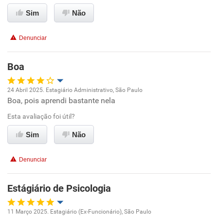
Sim
Não
Conciliação com a vida familiar
Denunciar
Benefícios
Boa
Recomenda esta empresa
Recomenda a diretoria
24 Abril 2025. Estagiário Administrativo, São Paulo
Boa, pois aprendi bastante nela
Oportunidade de promoção
Esta avaliação foi útil?
Ambiente de trabalho
Sim
Não
Conciliação com a vida familiar
Denunciar
Benefícios
Estágiário de Psicologia
Recomenda esta empresa
11 Março 2025. Estagiário (Ex-Funcionário), São Paulo