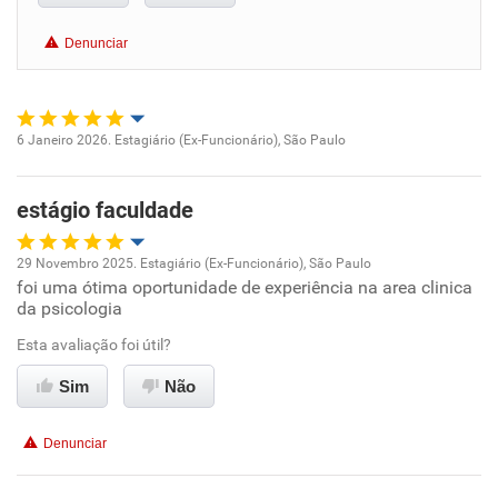
Benefícios
Denunciar
Recomenda esta empresa
Recomenda a diretoria
6 Janeiro 2026. Estagiário (Ex-Funcionário), São Paulo
Oportunidade de promoção
estágio faculdade
Ambiente de trabalho
29 Novembro 2025. Estagiário (Ex-Funcionário), São Paulo
Conciliação com a vida familiar
foi uma ótima oportunidade de experiência na area clinica
Oportunidade de promoção
da psicologia
Benefícios
Ambiente de trabalho
Esta avaliação foi útil?
Sim
Não
Recomenda esta empresa
Conciliação com a vida familiar
Recomenda a diretoria
Denunciar
Benefícios