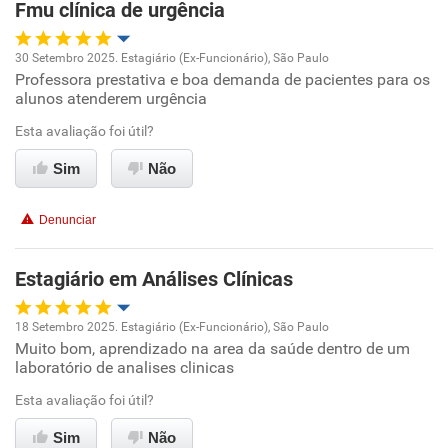
Fmu clínica de urgência
Recomenda esta empresa
30 Setembro 2025. Estagiário (Ex-Funcionário), São Paulo
Professora prestativa e boa demanda de pacientes para os
Oportunidade de promoção
alunos atenderem urgência
Ambiente de trabalho
Esta avaliação foi útil?
Sim
Não
Conciliação com a vida familiar
Denunciar
Benefícios
Estagiário em Análises Clínicas
Recomenda esta empresa
18 Setembro 2025. Estagiário (Ex-Funcionário), São Paulo
Muito bom, aprendizado na area da saúde dentro de um
Oportunidade de promoção
laboratório de analises clinicas
Ambiente de trabalho
Esta avaliação foi útil?
Sim
Não