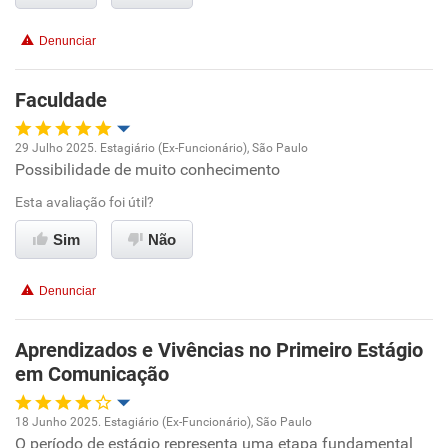
Conciliação com a vida familiar
Denunciar
Benefícios
Faculdade
Recomenda esta empresa
Recomenda a diretoria
29 Julho 2025. Estagiário (Ex-Funcionário), São Paulo
Possibilidade de muito conhecimento
Oportunidade de promoção
Esta avaliação foi útil?
Ambiente de trabalho
Sim
Não
Conciliação com a vida familiar
Denunciar
Benefícios
Aprendizados e Vivências no Primeiro Estágio
em Comunicação
Recomenda esta empresa
Recomenda a diretoria
18 Junho 2025. Estagiário (Ex-Funcionário), São Paulo
O período de estágio representa uma etapa fundamental
Oportunidade de promoção