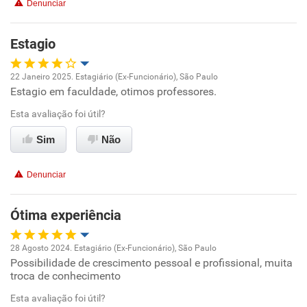
Denunciar
Benefícios
Estagio
Recomenda esta empresa
Recomenda a diretoria
22 Janeiro 2025. Estagiário (Ex-Funcionário), São Paulo
Estagio em faculdade, otimos professores.
Oportunidade de promoção
Esta avaliação foi útil?
Ambiente de trabalho
Sim
Não
Conciliação com a vida familiar
Denunciar
Benefícios
Ótima experiência
Recomenda esta empresa
28 Agosto 2024. Estagiário (Ex-Funcionário), São Paulo
Possibilidade de crescimento pessoal e profissional, muita
Oportunidade de promoção
troca de conhecimento
Ambiente de trabalho
Esta avaliação foi útil?