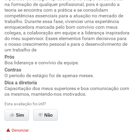
na formação de qualquer profissional, pois é quando a
teoria se encontra com a prática e se consolidam
Ambiente de trabalho
competências essenciais para a atuação no mercado de
trabalho. Durante essa fase, vivenciei uma experiência
enriquecedora marcada pelo bom convívio com meus
Conciliação com a vida familiar
colegas, a colaboração em equipe e a liderança inspiradora
do meu supervisor. Esses elementos foram decisivos para
o nosso crescimento pessoal e para o desenvolvimento de
Benefícios
um trabalho de
Prós
Recomenda esta empresa
Boa liderança e convívio da equipe.
Recomenda a diretoria
Contras
O período de estágio foi de apenas meses.
Dica a diretoria
Capacitação dos meus superiores e boa comunicação com
os mesmos, mantendo-nos motivados.
Esta avaliação foi útil?
Sim
Não
Denunciar