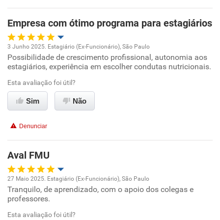
Empresa com ótimo programa para estagiários
3 Junho 2025. Estagiário (Ex-Funcionário), São Paulo
Possibilidade de crescimento profissional, autonomia aos
Oportunidade de promoção
estagiários, experiência em escolher condutas nutricionais.
Ambiente de trabalho
Esta avaliação foi útil?
Sim
Não
Conciliação com a vida familiar
Denunciar
Benefícios
Aval FMU
Recomenda esta empresa
27 Maio 2025. Estagiário (Ex-Funcionário), São Paulo
Tranquilo, de aprendizado, com o apoio dos colegas e
Oportunidade de promoção
professores.
Ambiente de trabalho
Esta avaliação foi útil?