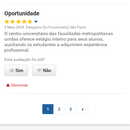
Recomenda esta empresa
Oportunidade
Recomenda a diretoria
6 Maio 2024. Estagiário (Ex-Funcionário), São Paulo
O centro universitário das faculdades metropolitanas
Oportunidade de promoção
unidas oferece estágio interno para seus alunos,
auxiliando os estudantes a adquirirem experiência
Ambiente de trabalho
profissional.
Esta avaliação foi útil?
Conciliação com a vida familiar
Sim
Não
Benefícios
Denunciar
Recomenda esta empresa
1
2
3