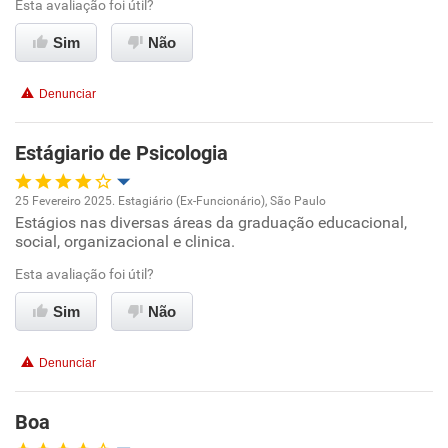
Esta avaliação foi útil?
Benefícios
Sim
Não
Recomenda esta empresa
Denunciar
Recomenda a diretoria
Estágiario de Psicologia
25 Fevereiro 2025. Estagiário (Ex-Funcionário), São Paulo
Estágios nas diversas áreas da graduação educacional,
Oportunidade de promoção
social, organizacional e clinica.
Ambiente de trabalho
Esta avaliação foi útil?
Sim
Não
Conciliação com a vida familiar
Denunciar
Benefícios
Boa
Recomenda esta empresa