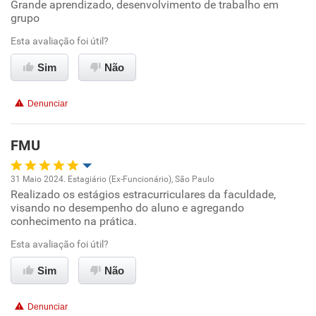
Grande aprendizado, desenvolvimento de trabalho em
Oportunidade de promoção
grupo
Ambiente de trabalho
Esta avaliação foi útil?
Sim
Não
Conciliação com a vida familiar
Denunciar
Benefícios
FMU
Recomenda esta empresa
31 Maio 2024. Estagiário (Ex-Funcionário), São Paulo
Realizado os estágios estracurriculares da faculdade,
Oportunidade de promoção
visando no desempenho do aluno e agregando
conhecimento na prática.
Ambiente de trabalho
Esta avaliação foi útil?
Conciliação com a vida familiar
Sim
Não
Benefícios
Denunciar