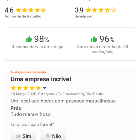
4,6
3,9
Ambiente de trabalho
Benefícios
98
96
%
%
Recomendaria a um amigo
Aprovam a diretoria (de 24
avaliações)
Avaliação mais destacada
Uma empresa incrível
18 Março 2026. Estagiário (Ex-Funcionário), São Paulo
Um local acolhedor, com pessoas maravilhosas
Oportunidade de promoção
Prós
Tudo maravilhoso
Ambiente de trabalho
Esta avaliação foi útil?
Conciliação com a vida familiar
Sim
Não