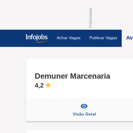
Av
Achar Vagas
Publicar Vagas
Demuner Marcenaria
4,2
Visão Geral