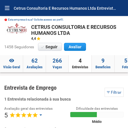
Cetrus Consultoria E Recursos Humanos Ltda Entrevistas
Esta empresa é sua? Solicite acesso ao perfil.
CETRUS CONSULTORIA E RECURSOS
HUMANOS LTDA
4,4
1458 Seguidores
Seguir
Avaliar
62
266
4
9
5
Visão Geral
Avaliações
Vagas
Entrevistas
Beneficios
Fot
Entrevista de Emprego
Filtrar
1 Entrevista relacionada à sua busca
Avaliação geral das entrevistas
Dificuldade das entrevistas
5
Médio