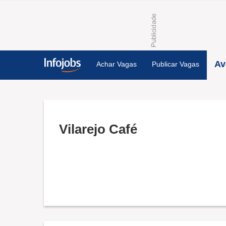
Av
Achar Vagas
Publicar Vagas
Vilarejo Café