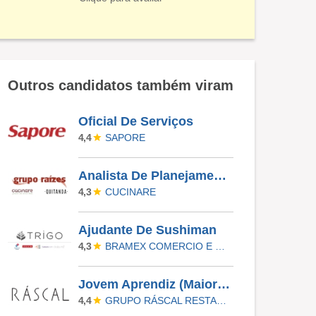
Outros candidatos também viram
Oficial De Serviços
SAPORE
4,4
Analista De Planejamento De Cardápios Sr
CUCINARE
4,3
Ajudante De Sushiman
BRAMEX COMERCIO E SERVICOS LTDA
4,3
Jovem Aprendiz (Maiores De 18) - Ráscal Shop. Villa Lobos
GRUPO RÁSCAL RESTAURANTES
4,4