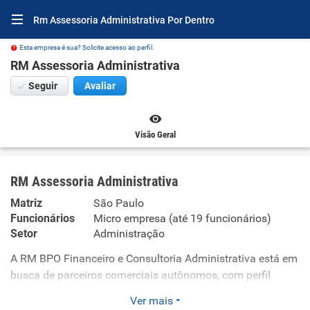
Rm Assessoria Administrativa Por Dentro
Esta empresa é sua? Solicite acesso ao perfil.
RM Assessoria Administrativa
Seguir
Avaliar
Visão Geral
RM Assessoria Administrativa
Matriz
São Paulo
Funcionários
Micro empresa (até 19 funcionários)
Setor
Administração
A RM BPO Financeiro e Consultoria Administrativa está em
busca de parceiros comerciais autônomos, com perfil
comunicativo, proativo e com boa rede de contatos, para
Ver mais
atuar na prospecção de clientes para os serviços de BPO