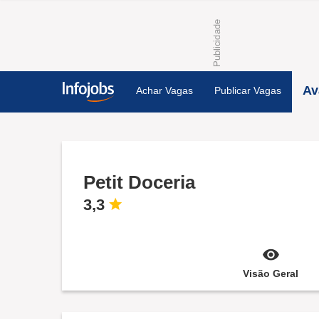
Av
Achar Vagas
Publicar Vagas
Petit Doceria
3,3
Visão Geral