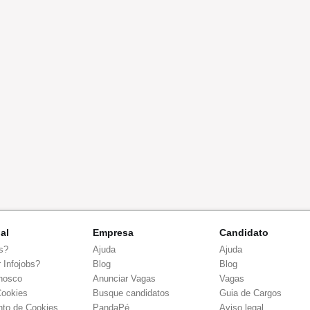
nal
Empresa
Candidato
s?
Ajuda
Ajuda
 Infojobs?
Blog
Blog
nosco
Anunciar Vagas
Vagas
Cookies
Busque candidatos
Guia de Cargos
to de Cookies
PandaPé
Aviso legal