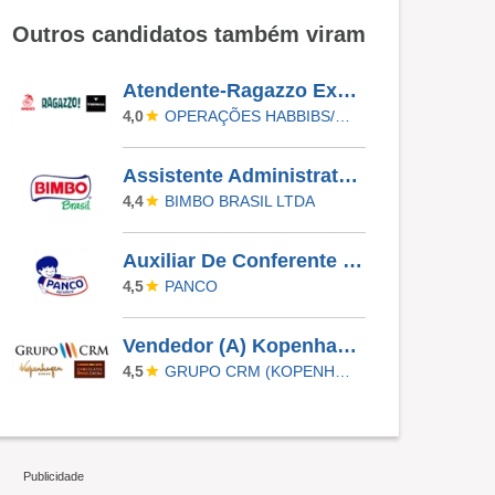
Outros candidatos também viram
Atendente-Ragazzo Express Jardim Oriental No Pão De Açúcar Jabaquara-Sem Experiência
OPERAÇÕES HABBIBS/RAGAZZO
4,0
Assistente Administrativo
BIMBO BRASIL LTDA
4,4
Auxiliar De Conferente - Noturno
PANCO
4,5
Vendedor (A) Kopenhagen - Rio De Janeiro
GRUPO CRM (KOPENHAGEN, CHOCOLATES BRASIL CACAU E LINDT)
4,5