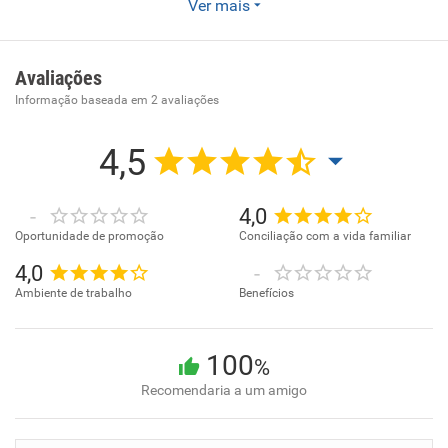
Empresa do comércio varejista, segmento moda praia.
Ver mais
Temos loja em Cabo Frio e Buzios.
Avaliações
Informação baseada em
2
avaliações
4,5
-
4,0
Oportunidade de promoção
Conciliação com a vida familiar
4,0
-
Ambiente de trabalho
Benefícios
100
%
Recomendaria a um amigo