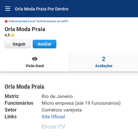
Orla Moda Praia Por Dentro
Esta empresa é sua? Solicite acesso ao perfil.
Orla Moda Praia
4,5
Seguir
Avaliar
2
Visão Geral
Avaliações
Orla Moda Praia
Matriz
Rio de Janeiro
Funcionários
Micro empresa (até 19 funcionários)
Setor
Comércio varejista
Links
Site Oficial
Enviar CV