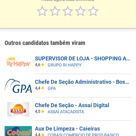
Outros candidatos também viram
SUPERVISOR DE LOJA - SHOPPING ARICANDUVA
4,6
GRUPO RI HAPPY
Chefe De Seção Administrativo - Bosque Da Saúde (571106)
4,4
GPA
Chefe De Seção - Assaí Digital
4,5
ASSAÍ ATACADISTA
Aux De Limpeza - Caieiras
4,4
COBASI COMERCIO DE PROD BASICOS E INDUSTRIALIZADOS LTDA