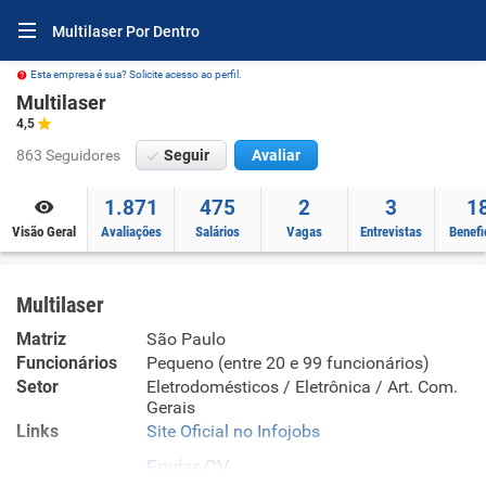
Multilaser Por Dentro
Esta empresa é sua? Solicite acesso ao perfil.
Multilaser
4,5
863 Seguidores
Seguir
Avaliar
1.871
475
2
3
1
Visão Geral
Avaliações
Salários
Vagas
Entrevistas
Benefi
Multilaser
Matriz
São Paulo
Funcionários
Pequeno (entre 20 e 99 funcionários)
Setor
Eletrodomésticos / Eletrônica / Art. Com.
Gerais
Links
Site Oficial no Infojobs
Enviar CV