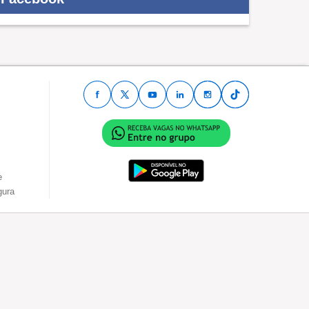
e
gura