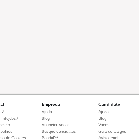
nal
Empresa
Candidato
s?
Ajuda
Ajuda
 Infojobs?
Blog
Blog
nosco
Anunciar Vagas
Vagas
Cookies
Busque candidatos
Guia de Cargos
to de Cookies
PandaPé
Aviso legal