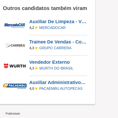
Outros candidatos também viram
Auxiliar De Limpeza - Vila Menck Osasco - SP
MERCADOCAR
4,2
Trainee De Vendas - Concessionária | Alto Padrão | Villa Lobos
GRUPO CARRERA
4,3
Vendedor Externo
WURTH DO BRASIL
4,3
Auxiliar Administrativo PCD - Área De Marketing (São Paulo)
PACAEMBU AUTOPECAS
4,0