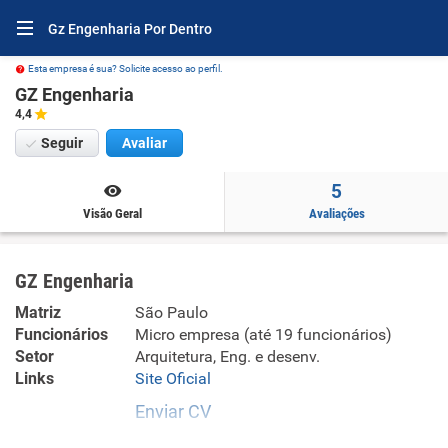
Gz Engenharia Por Dentro
Esta empresa é sua? Solicite acesso ao perfil.
GZ Engenharia
4,4
Seguir
Avaliar
5
Visão Geral
Avaliações
GZ Engenharia
Matriz
São Paulo
Funcionários
Micro empresa (até 19 funcionários)
Setor
Arquitetura, Eng. e desenv.
Links
Site Oficial
Enviar CV