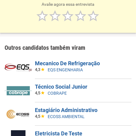
Avalie agora essa entrevista
Outros candidatos também viram
Mecanico De Refrigeração
4,3
EQS ENGENHARIA
Técnico Social Junior
4,5
COBRAPE
Estagiário Administrativo
4,5
ECOSS AMBIENTAL
Eletricista De Teste