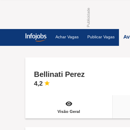
Av
Achar Vagas
Publicar Vagas
Bellinati Perez
4,2
Visão Geral