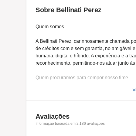
Sobre Bellinati Perez
Quem somos
A Bellinati Perez, carinhosamente chamada po
de créditos com e sem garantia, no amigável 
humana, digital e híbrido. A experiência e a tr
reconhecimento, permitindo-nos atuar junto às 
Quem procuramos para compor nosso time
V
Procuramos uma pessoa que esteja disposta 
como uma das 20 melhores empresas para se 
do país pelo GPTW (Great Place To Work). Alé
preza pela competência e seriedade.
Avaliações
Informação baseada em
2.186
avaliações