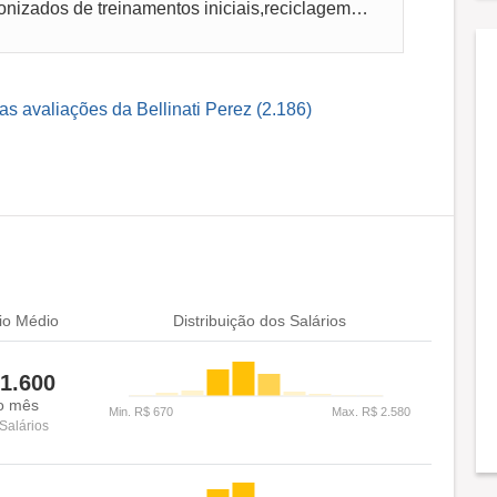
Auxilio nas atividades e processos padronizados de treinamentos iniciais,reciclagem e campanhas motivacionais, participação em treinamentos...
as avaliações da Bellinati Perez (2.186)
io Médio
Distribuição dos Salários
1.600
o mês
Salários