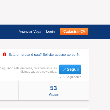
Anunciar Vaga
Login
Cadastrar CV
Esta empresa é sua? Solicite acesso ao perfil.
Seguindo esta empresa, receberá as suas
Seguir
últimas vagas e novidades.
285 Seguidores
53
Vagas