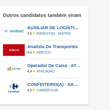
Outros candidatos também viram
AUXILIAR DE LOGÍSTICA - COLOMBO - PR
RANDSTAD - MATRIZ
4,5
Analista De Transportes
ADECCO
4,4
Operador De Caixa - ATACADÃO GUARULHOS BONSUCESSO
ATACADAO
4,4
CONFEITEIRO(A) - SAM's CLUB PAMPULHA
CARREFOUR
4,3