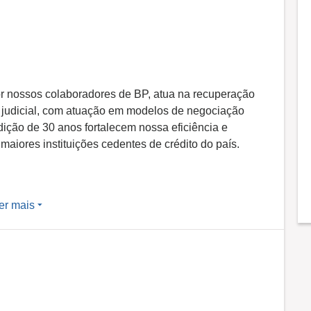
r nossos colaboradores de BP, atua na recuperação
e judicial, com atuação em modelos de negociação
adição de 30 anos fortalecem nossa eficiência e
maiores instituições cedentes de crédito do país.
er mais
a atuar em uma empresa consolidada e reconhecida
trabalhar no estado do Paraná e uma das melhores
m de possuir um ambiente diverso, inclusivo e que