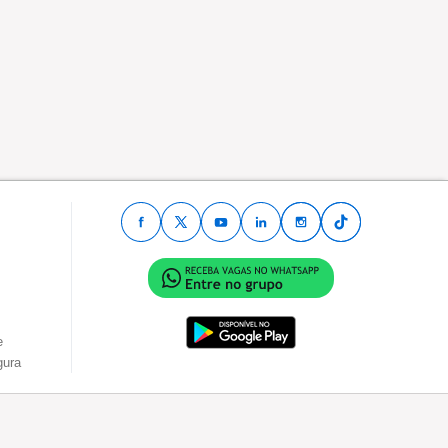
e
gura