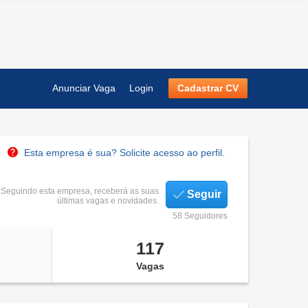
Anunciar Vaga
Login
Cadastrar CV
Esta empresa é sua? Solicite acesso ao perfil.
Seguindo esta empresa, receberá as suas
Seguir
últimas vagas e novidades.
58 Seguidores
117
Vagas