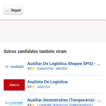
Seguir
Outros candidatos também viram
Auxiliar De Logística Shopee SP02 - SEM EXPERIÊNCIA
4,5
RANDSTAD - MATRIZ
Analista De Logística
4,4
ADECCO
Auxiliar Aminstrativo (Temporário) - Santos, SP | 5X2 - 8H Às 17H
4,4
LUANDRE SERVICOS TEMPORARIOS LTDA. (C-I)