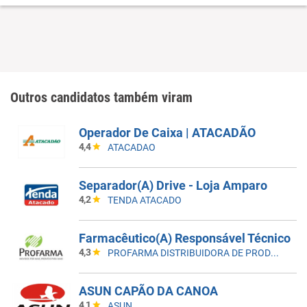
Outros candidatos também viram
Operador De Caixa | ATACADÃO
4,4
ATACADAO
Separador(A) Drive - Loja Amparo
4,2
TENDA ATACADO
Farmacêutico(A) Responsável Técnico
4,3
PROFARMA DISTRIBUIDORA DE PRODUTOS FARMACEUTICOS
ASUN CAPÃO DA CANOA
4,1
ASUN