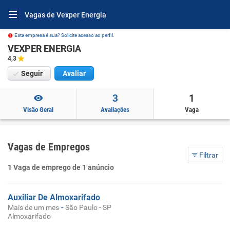
Vagas de Vexper Energia
Esta empresa é sua? Solicite acesso ao perfil.
VEXPER ENERGIA
4,3
Seguir
Avaliar
3
1
Visão Geral
Avaliações
Vaga
Vagas de Empregos
Filtrar
1 Vaga de emprego de 1 anúncio
Auxiliar De Almoxarifado
-
Mais de um mes
São Paulo - SP
Almoxarifado