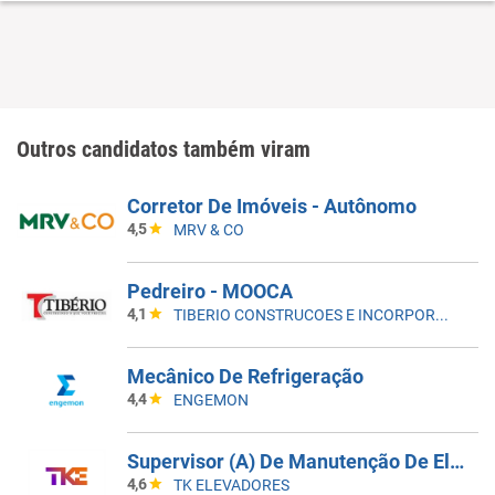
Outros candidatos também viram
Corretor De Imóveis - Autônomo
4,5
MRV & CO
Pedreiro - MOOCA
4,1
TIBERIO CONSTRUCOES E INCORPORACOES
Mecânico De Refrigeração
4,4
ENGEMON
Supervisor (A) De Manutenção De Elevadores
4,6
TK ELEVADORES