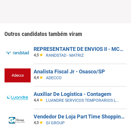
Outros candidatos também viram
REPRESENTANTE DE ENVIOS II - MCDLIVRE
4,5
RANDSTAD - MATRIZ
Analista Fiscal Jr - Osasco/SP
4,4
ADECCO
Auxiliar De Logística - Contagem
4,4
LUANDRE SERVICOS TEMPORARIOS LTDA. (C-I)
Vendedor De Loja Part Time Shopping Morumbi
4,5
GI GROUP