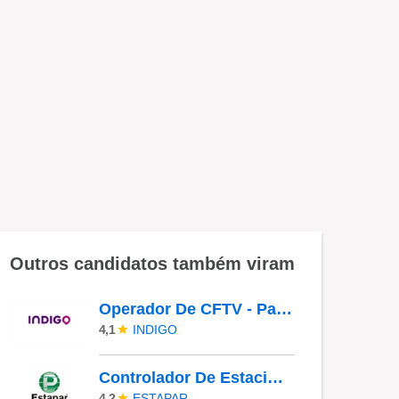
Outros candidatos também viram
Operador De CFTV - Parque Ibirapuera
INDIGO
4,1
Controlador De Estacionamento - Macaé - RJ
ESTAPAR
4,2