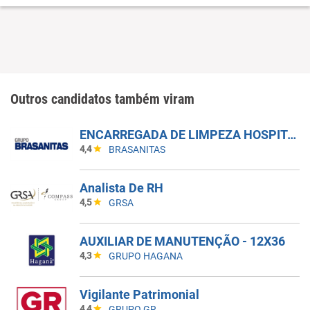
Outros candidatos também viram
ENCARREGADA DE LIMPEZA HOSPITALAR NOTURNO ZONA LESTE
4,4
BRASANITAS
Analista De RH
4,5
GRSA
AUXILIAR DE MANUTENÇÃO - 12X36
4,3
GRUPO HAGANA
Vigilante Patrimonial
4,4
GRUPO GR