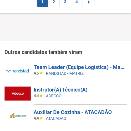
1
2
3
4
Outros candidatos também viram
Team Leader (Equipe Logística) - Manaus/AM
4,5
RANDSTAD - MATRIZ
Instrutor(A) Técnico(A)
4,4
ADECCO
Auxiliar De Cozinha - ATACADÃO
4,4
ATACADAO