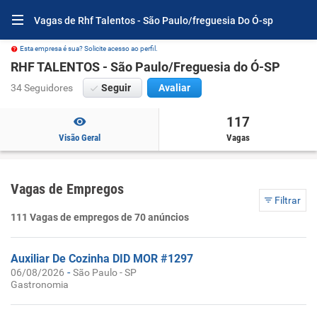
Vagas de Rhf Talentos - São Paulo/freguesia Do Ó-sp
Esta empresa é sua? Solicite acesso ao perfil.
RHF TALENTOS - São Paulo/Freguesia do Ó-SP
34 Seguidores
Seguir
Avaliar
117
Visão Geral
Vagas
Vagas de Empregos
Filtrar
111 Vagas de empregos de 70 anúncios
Auxiliar De Cozinha DID MOR #1297
-
06/08/2026
São Paulo - SP
Gastronomia