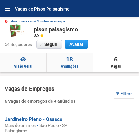
Vagas de Pison Paisagismo
Esta empresa é sua? Solicite acesso ao perfil.
pison paisagismo
3,5
54 Seguidores
Seguir
Avaliar
18
6
Visão Geral
Avaliações
Vagas
Vagas de Empregos
Filtrar
6 Vagas de empregos de 4 anúncios
Jardineiro Pleno - Osasco
-
Mais de um mes
São Paulo - SP
Paisagismo