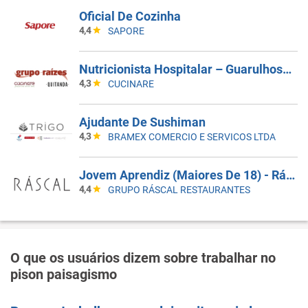
Oficial De Cozinha
4,4
SAPORE
Nutricionista Hospitalar – Guarulhos/SP
4,3
CUCINARE
Ajudante De Sushiman
4,3
BRAMEX COMERCIO E SERVICOS LTDA
Jovem Aprendiz (Maiores De 18) - Ráscal Shop. Villa Lobos
4,4
GRUPO RÁSCAL RESTAURANTES
O que os usuários dizem sobre trabalhar no
pison paisagismo