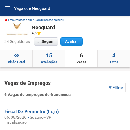
Vagas de Neoguard
Esta empresa é sua? Solicite acesso ao perfil.
Neoguard
4,3
34 Seguidores
Seguir
Avaliar
15
6
4
Visão Geral
Avaliações
Vagas
Fotos
Vagas de Empregos
Filtrar
6 Vagas de empregos de 6 anúncios
Fiscal De Perímetro (Loja)
-
06/08/2026
Suzano - SP
Fiscalização