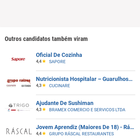
Outros candidatos também viram
Oficial De Cozinha
4,4
SAPORE
Nutricionista Hospitalar – Guarulhos/SP
4,3
CUCINARE
Ajudante De Sushiman
4,3
BRAMEX COMERCIO E SERVICOS LTDA
Jovem Aprendiz (Maiores De 18) - Ráscal Shop. Villa Lobos
4,4
GRUPO RÁSCAL RESTAURANTES