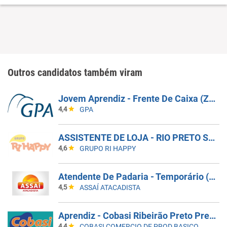
Outros candidatos também viram
Jovem Aprendiz - Frente De Caixa (Zona Norte-SP)
4,4
GPA
ASSISTENTE DE LOJA - RIO PRETO SHOPPING - EFETIVO
4,6
GRUPO RI HAPPY
Atendente De Padaria - Temporário (Alto Da XV)
4,5
ASSAÍ ATACADISTA
Aprendiz - Cobasi Ribeirão Preto Pres Vargas
4,4
COBASI COMERCIO DE PROD BASICOS E INDUSTRIALIZADOS LTDA