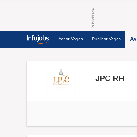
Av
Achar Vagas
Publicar Vagas
JPC RH