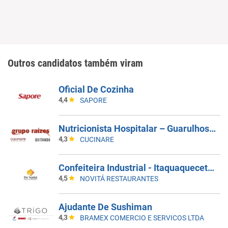
Outros candidatos também viram
Oficial De Cozinha
4,4
SAPORE
Nutricionista Hospitalar – Guarulhos/SP
4,3
CUCINARE
Confeiteira Industrial - Itaquaquecetuba/SP
4,5
NOVITÁ RESTAURANTES
Ajudante De Sushiman
4,3
BRAMEX COMERCIO E SERVICOS LTDA