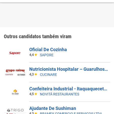
Outros candidatos também viram
Oficial De Cozinha
4,4
SAPORE
Nutricionista Hospitalar – Guarulhos/SP
4,3
CUCINARE
Confeiteira Industrial - Itaquaquecetuba/SP
4,5
NOVITÁ RESTAURANTES
Ajudante De Sushiman
4,3
BRAMEX COMERCIO E SERVICOS LTDA