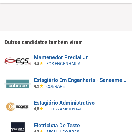
Outros candidatos também viram
Mantenedor Predial Jr
4,3
EQS ENGENHARIA
Estagiário Em Engenharia - Saneamento
4,5
COBRAPE
Estagiário Administrativo
4,5
ECOSS AMBIENTAL
Eletricista De Teste
4,3
SEGULA DO BRASIL