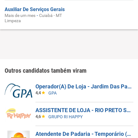
Auxiliar De Serviços Gerais
-
Mais de um mes
Cuiabá - MT
Limpeza
Outros candidatos também viram
Operador(A) De Loja - Jardim Das Palmeiras - Campinas SP
4,4
GPA
ASSISTENTE DE LOJA - RIO PRETO SHOPPING - EFETIVO
4,6
GRUPO RI HAPPY
Atendente De Padaria - Temporário (Alto Da XV)