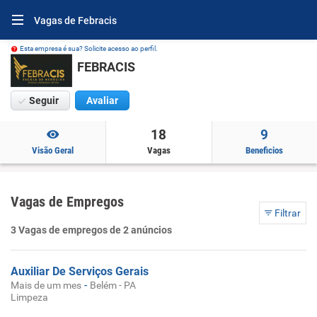
Vagas de Febracis
Esta empresa é sua? Solicite acesso ao perfil.
FEBRACIS
Seguir
Avaliar
18
9
Visão Geral
Vagas
Beneficios
Vagas de Empregos
Filtrar
3 Vagas de empregos de 2 anúncios
Auxiliar De Serviços Gerais
-
Mais de um mes
Belém - PA
Limpeza