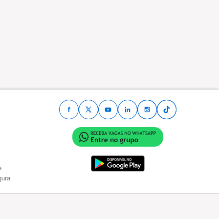
e
gura