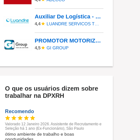
Auxiliar De Logística - Piracicaba | 5X2 -21H30 Às 06H25
LUANDRE SERVICOS TEMPORARIOS LTDA. (C-I)
4,4
PROMOTOR MOTORIZADO
GI GROUP
4,5
O que os usuários dizem sobre
trabalhar na DPXRH
Recomendo
Valorado 12 Janeiro 2026. Assistente de Recrutamento e
Seleção há 1 ano (Ex-Funcionário), São Paulo
ótimo ambiente de trabalho e boas
oportunidades