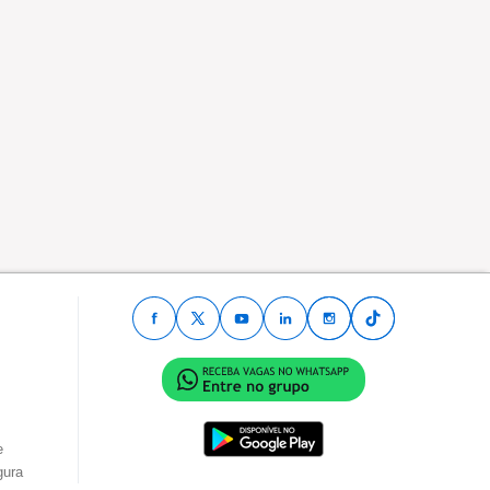
e
gura