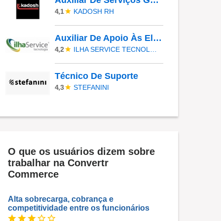
Auxiliar De Serviços Gerais
KADOSH RH
4,1
Auxiliar De Apoio Às Eleições - TEMPORÁRIO
ILHA SERVICE TECNOLOGIA
4,2
Técnico De Suporte
STEFANINI
4,3
O que os usuários dizem sobre
trabalhar na Convertr
Commerce
Alta sobrecarga, cobrança e
competitividade entre os funcionários