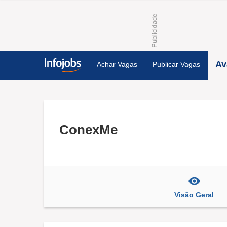
Av
Achar Vagas
Publicar Vagas
ConexMe
Visão Geral