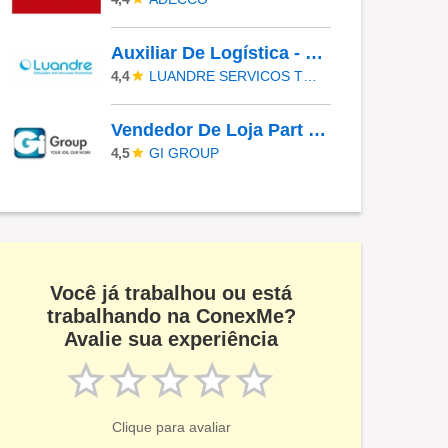
Auxiliar De Logística - Contagem
LUANDRE SERVICOS TEMPORARIOS LTDA. (C-I)
4,4
Vendedor De Loja Part Time Shopping Morumbi
GI GROUP
4,5
Você já trabalhou ou está
trabalhando na ConexMe?
Avalie sua experiência
Clique para avaliar