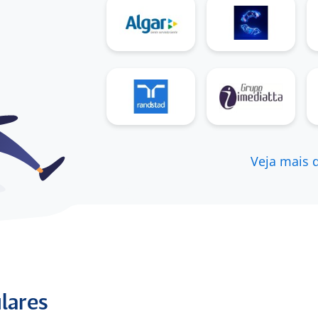
5
Avaliação AeC
Veja mais 
Trabalho na empresa, porém, gosto
muito do ambiente
Atendente de Call Center Receptivo a menos
de 6 meses em Ceará (Ex-Funcionário) para
AECcentro de contatos S/A
5
Avaliação- assistente de op
ulares