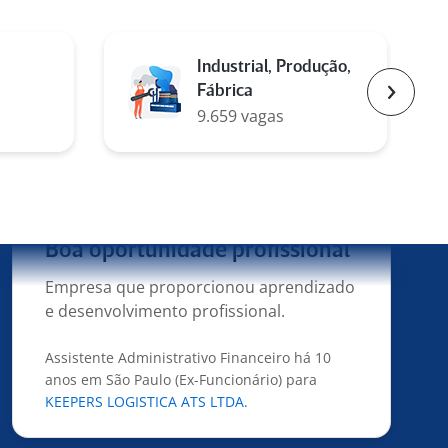
Ótimo ambiente de trabalho
Operador de Loja a menos de 6 meses em São
Industrial, Produção,
Paulo (Ex-Funcionário) para
Hiper Balas
Fábrica
Atacadista
Próxim
9.659 vagas
4
Boa oportunidade profissional
Empresa que proporcionou aprendizado
e desenvolvimento profissional.
Assistente Administrativo Financeiro há 10
anos em São Paulo (Ex-Funcionário) para
KEEPERS LOGISTICA ATS LTDA.