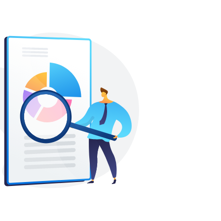
aprendizados, mudanças e,
principalmente, por pessoas que fizeram
parte da minha evolução.
Especialista Nacional de Sales
Process a menos de 6 meses em
São Paulo (Ex-Funcionário) para
Ambev
5
excelencia
uma ótima empresa para trabalhar.
montadora de acessorios radiologicos há 15
anos em São Paulo (Ex-Funcionário) para
Sapra Landauer