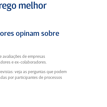
que antes era apenas teoria. Os
prego melhor
colaboradores de chão de fabrica
possuem anos de experiencia dentro da
empresa, com eles você tem ótima
oportunidade de aprender.
dores opinam sobre
Estagiário de PCP há 2 anos em
Rio de Janeiro (Ex-Funcionário)
para
Oilequip
 e avaliações de empresas
adores e ex-colaboradores.
5
evistas: veja as perguntas que podem
Escola de Negócios, Gestão e
zadas por participantes de processos
Processos
Foram pouco mais de 7 anos de muita
história construída na Ambev, uma
jornada marcada por desafios,