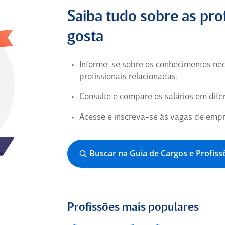
Bom ambiente em geral.
Saiba tudo sobre as pro
Coordenador de Projetos de TI há
gosta
10 anos em São Paulo (Ex-
Funcionário) para
Suzantur
Informe-se sobre os conhecimentos nec
profissionais relacionadas.
5
Consulte e compare os salários em dif
Empresa
Acesse e inscreva-se às vagas de empr
Lugar ótimo de trabalhar, acolher.
Buscar na Guia de Cargos e Profiss
Aprendiz a menos de 6 meses em Rio Grande
do Sul (Ex-Funcionário) para
Demá Renapsi
Profissões mais populares
5