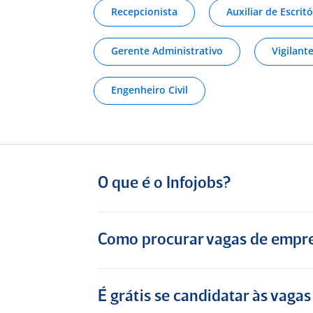
Sobre a Boticário
Recepcionista
Auxiliar de Escritó
Excelente empresa para de trabalhar
Gerente Administrativo
Vigilant
Consultor de Vendas de Loja a
menos de um ano em Bahia (Ex-
Engenheiro Civil
Funcionário) para
CP Carbonell
(Franqueado O Boticário)
O que é o Infojobs?
5
Exatamente
ambiente confortável
Como procurar vagas de empre
Vendedora há 17 anos em Bahia
(Ex-Funcionário) para
Lojas Maia
É grátis se candidatar às vagas