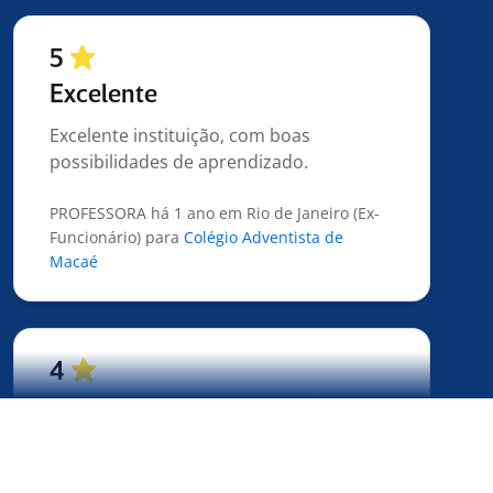
5
Excelente
Excelente instituição, com boas
possibilidades de aprendizado.
PROFESSORA há 1 ano em Rio de Janeiro (Ex-
Funcionário) para
Colégio Adventista de
Macaé
4
Uma verdadeira escola Pratica.
Empresa boa para conhecer sobre
processos e organização industrial, o dia
a dia ajuda bastante a enxergar muito do