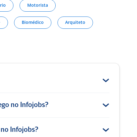
rio
Motorista
A
Trata-se de uma boa empresa para
e
Biomédico
Arquiteto
trabalhar!!
Consultor de Vendas há 8 anos
em Rio de Janeiro (Ex-Funcionário)
para
Ortobom
4
Boa empresa pra se trabalhar
go no Infojobs?
Boa empresa, parece ter boas
oportunidades de crescimento com os
clientes.
 no Infojobs?
Analista de Engenharia de Produto em Santa