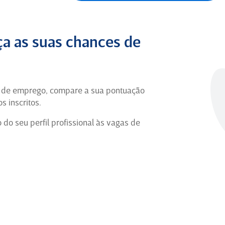
Grande Experiência
Profissional
Foram pouco mais de 7 anos de muita
a as suas chances de
história construída na Ambev, uma
jornada marcada por desafios,
aprendizados, mudanças e,
principalmente, por pessoas que fizeram
a de emprego, compare a sua pontuação
parte da minha evolução.
s inscritos.
Coordenador Regional de On
o seu perfil profissional às vagas de
Trade há 1 ano em São Paulo (Ex-
Funcionário) para
Ambev
5
Coordenador de TI