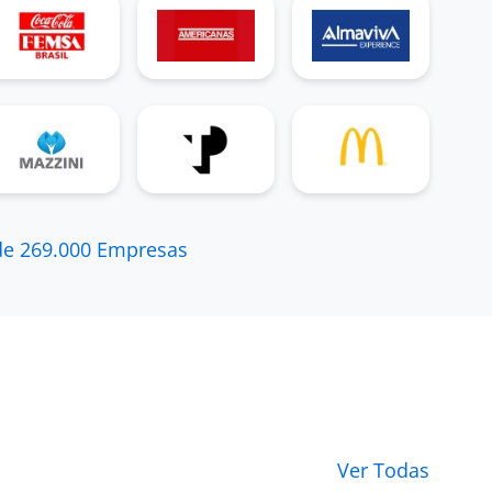
5
boa empresa
de 269.000 Empresas
otimo ambiente de trabalho equipe
unidas
atendente de tmkt a menos de 6 meses em
São Paulo (Ex-Funcionário) para
Pet Center
Comercio e Participação S/A
5
Ótimo ambiente de trabalho
Ver Todas