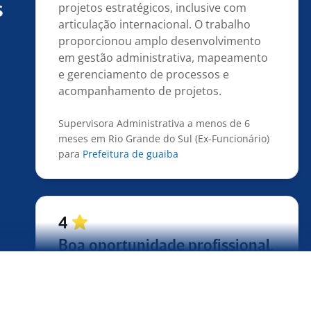
articulação internacional. O trabalho
s
proporcionou amplo desenvolvimento
em gestão administrativa, mapeamento
e gerenciamento de processos e
acompanhamento de projetos.
Supervisora Administrativa a menos de 6
meses em Rio Grande do Sul (Ex-Funcionário)
para
Prefeitura de guaiba
4
Boa oportunidade profissional.
Empresa que proporcionou aprendizado
e desenvolvimento profissional.
Assistente Financeiro há 7 anos em São Paulo