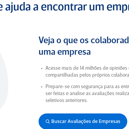
(Ex-Funcionário) para
Gaiofato e Galvão
te ajuda a encontrar um em
Advogados Associados
4
Veja o que os colabora
Ótima
uma empresa
Estou tendo uma boa impressão ate
momento
Acesse mais de 14 milhões de opiniões
compartilhadas pelos próprios colabor
Analista de Atendimento
Comercial em São Paulo para
Prepare-se com segurança para as entr
AlmavivA Experience
ser feitas e analise as avaliações reali
seletivos anteriores.
5
Buscar Avaliações de Empresas