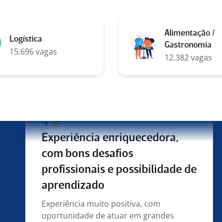
Empresa com oportunidade de
crescimento, oportunidade de cursos e
faculdades, inclusiva
Alimentação /
Logística
Gastronomia
expert de interação de suporte
15.696 vagas
12.382 vagas
interno em São Paulo para
TP
4
Experiência enriquecedora,
com bons desafios
profissionais e possibilidade de
aprendizado
Experiência muito positiva, com
oportunidade de atuar em grandes
projetos estratégicos, inclusive com