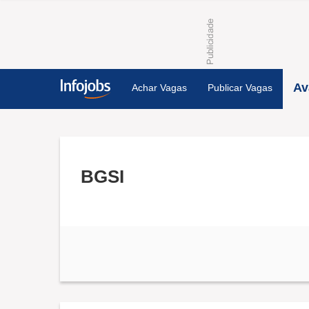
Av
Achar Vagas
Publicar Vagas
BGSI