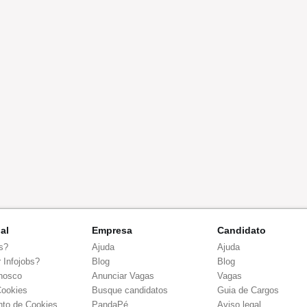
nal
Empresa
Candidato
s?
Ajuda
Ajuda
 Infojobs?
Blog
Blog
nosco
Anunciar Vagas
Vagas
Cookies
Busque candidatos
Guia de Cargos
to de Cookies
PandaPé
Aviso legal