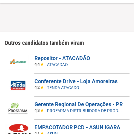
Outros candidatos também viram
Repositor - ATACADÃO
4,4
ATACADAO
Conferente Drive - Loja Amoreiras
4,2
TENDA ATACADO
Gerente Regional De Operações - PR
4,3
PROFARMA DISTRIBUIDORA DE PRODUTOS FARMACEUTICOS
EMPACOTADOR PCD - ASUN IGARA
4,1
ASUN