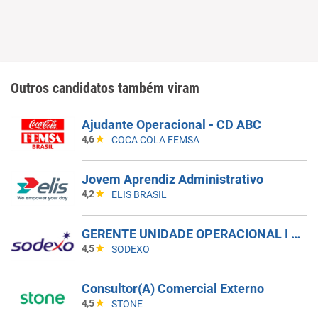
Outros candidatos também viram
Ajudante Operacional - CD ABC
4,6
COCA COLA FEMSA
Jovem Aprendiz Administrativo
4,2
ELIS BRASIL
GERENTE UNIDADE OPERACIONAL I - UAN
4,5
SODEXO
Consultor(A) Comercial Externo
4,5
STONE